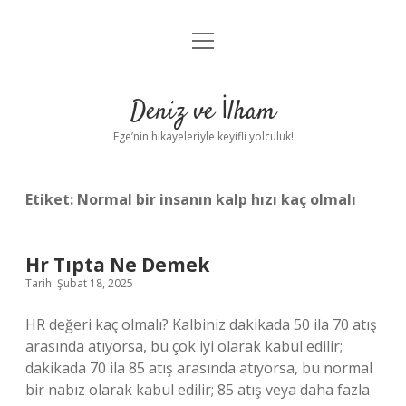
menüyü
Anasayfa
aç
Gizlilik Politikası
Deniz ve İlham
Yasal Uyarı
Ege’nin hikayeleriyle keyifli yolculuk!
Hakkımızda
Etiket:
Normal bir insanın kalp hızı kaç olmalı
Hr Tıpta Ne Demek
Tarih: Şubat 18, 2025
HR değeri kaç olmalı? Kalbiniz dakikada 50 ila 70 atış
arasında atıyorsa, bu çok iyi olarak kabul edilir;
dakikada 70 ila 85 atış arasında atıyorsa, bu normal
bir nabız olarak kabul edilir; 85 atış veya daha fazla