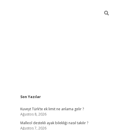
Sidebar
Son Yazılar
betci
Kuveyt Türk’te ek limit ne anlama gelir ?
Ağustos 8, 2026
Malleol destekli ayak bilekliği nasıl takılır ?
Ağustos 7, 2026