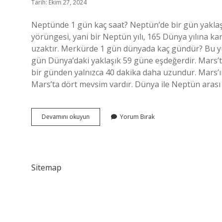
Tarih: Ekim 27, 2024
Neptünde 1 gün kaç saat? Neptün’de bir gün yaklaş
yörüngesi, yani bir Neptün yılı, 165 Dünya yılına k
uzaktır. Merkürde 1 gün dünyada kaç gündür? Bu y
gün Dünya’daki yaklaşık 59 güne eşdeğerdir. Mars’t
bir günden yalnızca 40 dakika daha uzundur. Mars’ı
Mars’ta dört mevsim vardır. Dünya ile Neptün arası 
Neptün
Devamını okuyun
Yorum Bırak
De
Bir
Gün
Dünyada
Kaç
Sitemap
Gündür