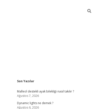
Sidebar
Son Yazılar
betci
Malleol destekli ayak bilekliği nasıl takılır ?
Ağustos 7, 2026
Dynamic lights ne demek ?
Ağustos 6, 2026