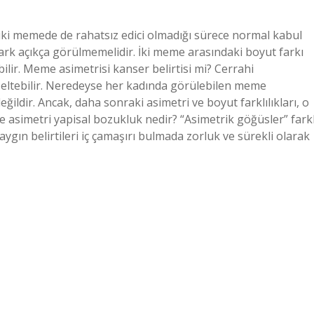
 iki memede de rahatsız edici olmadığı sürece normal kabul
fark açıkça görülmemelidir. İki meme arasındaki boyut farkı
ilir. Meme asimetrisi kanser belirtisi mi? Cerrahi
düzeltebilir. Neredeyse her kadında görülebilen meme
ğildir. Ancak, daha sonraki asimetri ve boyut farklılıkları, o
de asimetri yapisal bozukluk nedir? “Asimetrik göğüsler” farkl
ygın belirtileri iç çamaşırı bulmada zorluk ve sürekli olarak