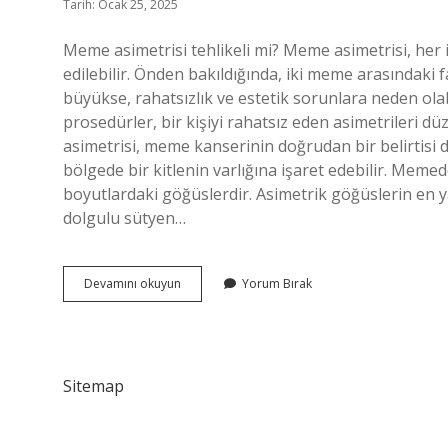
Tarih: Ocak 25, 2025
Meme asimetrisi tehlikeli mi? Meme asimetrisi, her
edilebilir. Önden bakıldığında, iki meme arasındaki 
büyükse, rahatsızlık ve estetik sorunlara neden olab
prosedürler, bir kişiyi rahatsız eden asimetrileri 
asimetrisi, meme kanserinin doğrudan bir belirtisi de
bölgede bir kitlenin varlığına işaret edebilir. Meme
boyutlardaki göğüslerdir. Asimetrik göğüslerin en ya
dolgulu sütyen…
Meme
Devamını okuyun
Yorum Bırak
Asimetrisi
Kanser
Mi
Sitemap