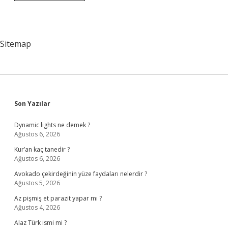
Onaylı
Sertifikayı
Kimler
Verebilir
Sitemap
Sidebar
Son Yazılar
Dynamic lights ne demek ?
Ağustos 6, 2026
Kur’an kaç tanedir ?
Ağustos 6, 2026
Avokado çekirdeğinin yüze faydaları nelerdir ?
Ağustos 5, 2026
Az pişmiş et parazit yapar mı ?
Ağustos 4, 2026
Alaz Türk ismi mi ?