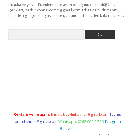
Hukuka ve yasal düzenlemelere aykırı olduğunu düşündüğünüz
içerikleri,
backlinkpanelicomtr@gmail.com
adresine bildirmeniz
halinde, ilgili içerikler yasal süre içerisinde sitemizden kaldırılacaktır.
Arama
etci
Reklam ve İletişim:
E-mail:
backlinkpaneli@gmail.com
Teams:
forumhizmeti@gmail.com
Whatsapp: 0262 606 0 726
Telegram:
@karabul