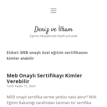
menüyü
Anasayfa
aç
Gizlilik Politikası
Deniz ve İlham
Yasal Uyarı
Ege’nin hikayeleriyle keyifli yolculuk!
Hakkımızda
Etiket:
MEB onaylı özel eğitim sertifikasını
kimler alabilir
Meb Onaylı Sertifikayı Kimler
Verebilir
Tarih: Kasım 15, 2024
MEB onaylı sertifika verme yetkisi nasıl alınır? Milli
Eğitim Bakanlığı tarafından tanınan bir sertifika