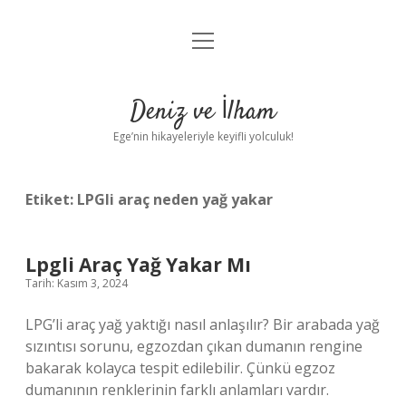
menüyü
Anasayfa
aç
Gizlilik Politikası
Deniz ve İlham
Yasal Uyarı
Ege’nin hikayeleriyle keyifli yolculuk!
Hakkımızda
Etiket:
LPGli araç neden yağ yakar
Lpgli Araç Yağ Yakar Mı
Tarih: Kasım 3, 2024
LPG’li araç yağ yaktığı nasıl anlaşılır? Bir arabada yağ
sızıntısı sorunu, egzozdan çıkan dumanın rengine
bakarak kolayca tespit edilebilir. Çünkü egzoz
dumanının renklerinin farklı anlamları vardır.