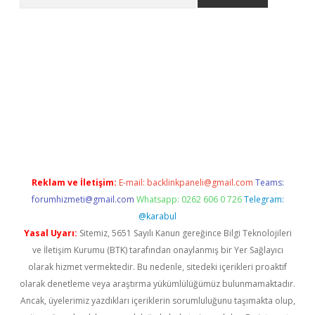
etci
Reklam ve İletişim:
E-mail:
backlinkpaneli@gmail.com
Teams:
forumhizmeti@gmail.com
Whatsapp: 0262 606 0 726
Telegram:
@karabul
Yasal Uyarı:
Sitemiz, 5651 Sayılı Kanun gereğince Bilgi Teknolojileri
ve İletişim Kurumu (BTK) tarafından onaylanmış bir Yer Sağlayıcı
olarak hizmet vermektedir. Bu nedenle, sitedeki içerikleri proaktif
olarak denetleme veya araştırma yükümlülüğümüz bulunmamaktadır.
Ancak, üyelerimiz yazdıkları içeriklerin sorumluluğunu taşımakta olup,