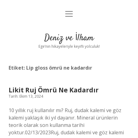
menüyü
Anasayfa
aç
Gizlilik Politikası
Deniz ve İlham
Yasal Uyarı
Ege’nin hikayeleriyle keyifli yolculuk!
Hakkımızda
Etiket:
Lip gloss ömrü ne kadardır
Likit Ruj Ömrü Ne Kadardır
Tarih: Ekim 13, 2024
10 yıllık ruj kullanılır mı? Ruj, dudak kalemi ve göz
kalemi yaklaşık iki yıl dayanır. Mineral ürünlerin
teorik olarak son kullanma tarihi
yoktur.02/13/2023Ruj, dudak kalemi ve göz kalemi