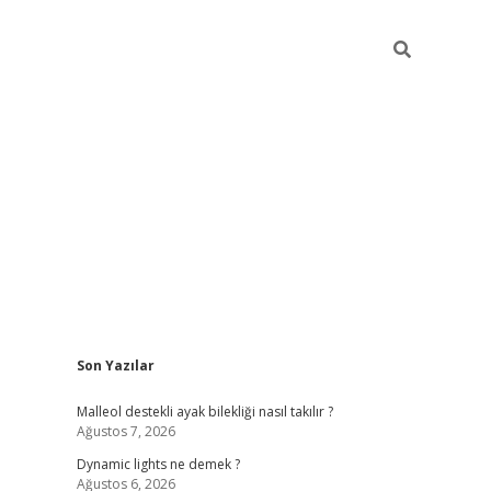
Sidebar
Son Yazılar
betci
Malleol destekli ayak bilekliği nasıl takılır ?
Ağustos 7, 2026
Dynamic lights ne demek ?
Ağustos 6, 2026