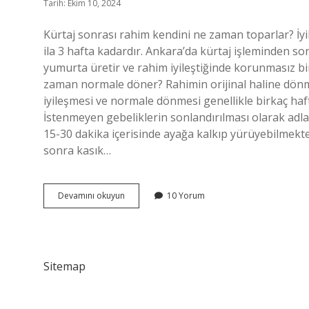
Tarih: Ekim 10, 2024
Kürtaj sonrası rahim kendini ne zaman toparlar? İyi
ila 3 hafta kadardır. Ankara’da kürtaj işleminden so
yumurta üretir ve rahim iyileştiğinde korunmasız bi
zaman normale döner? Rahimin orijinal haline dönm
iyileşmesi ve normale dönmesi genellikle birkaç haf
İstenmeyen gebeliklerin sonlandırılması olarak adl
15-30 dakika içerisinde ayağa kalkıp yürüyebilmekt
sonra kasık…
Kürtajdan
Devamını okuyun
10 Yorum
Sonra
Rahim
Ne
Zaman
Iyileşir
Sitemap