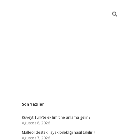
Sidebar
Son Yazılar
betci
Kuveyt Türk’te ek limit ne anlama gelir ?
Ağustos 8, 2026
Malleol destekli ayak bilekliği nasıl takılır ?
Ağustos 7, 2026