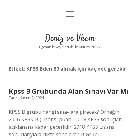
menüyü
Anasayfa
aç
Gizlilik Politikası
Deniz ve İlham
Yasal Uyarı
Ege’nin hikayeleriyle keyifli yolculuk!
Hakkımızda
Etiket:
KPSS Bden 80 almak için kaç net gerekir
Kpss B Grubunda Alan Sınavı Var Mı
Tarih: Kasım 9, 2024
KPSS B grubu hangi sınavlara girecek? Örneğin,
2016 KPSS-B (Lisans) puanı, 2018 KPSS sonuçları
açıklanana kadar geçerlidir. 2018 KPSS Lisans
sonuçlarıyla birlikte sona erer. B Grubu