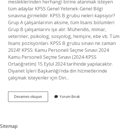
mesleklerinden herhangi birine atanmak isteyen
tüm adaylar KPSS Genel Yetenek-Genel Bilgi
sınavına girmelidir. KPSS B grubu neleri kapsıyor?
Grup A çalışanlarının aksine, tüm lisans bölümleri
Grup B çalışanlarını işe alır. Mühendis, mimar,
veteriner, psikolog, sosyolog, hemşire, ebe vb. Tüm
lisans pozisyonları. KPSS B grubu sınavı ne zaman
2024? KPSS: Kamu Personeli Seçme Sınavı 2024
Kamu Personeli Seçme Sınavı (2024-KPSS
Ortaöğretim) 15 Eylül 2024 tarihinde yapılacaktır.
Diyanet İşleri Başkanlığı’nda din hizmetlerinde
çalışmak isteyenler için Din…
Kpss
Devamını okuyun
Yorum Bırak
B
Grubunda
Alan
Sınavı
Var
Sitemap
Mı