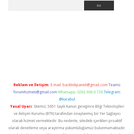
Arama
etci
Reklam ve İletişim:
E-mail:
backlinkpaneli@gmail.com
Teams:
forumhizmeti@gmail.com
Whatsapp: 0262 606 0 726
Telegram:
@karabul
Yasal Uyarı:
Sitemiz, 5651 Sayılı Kanun gereğince Bilgi Teknolojileri
ve İletişim Kurumu (BTK) tarafından onaylanmış bir Yer Sağlayıcı
olarak hizmet vermektedir. Bu nedenle, sitedeki içerikleri proaktif
olarak denetleme veya araştırma yükümlülüğümüz bulunmamaktadır.