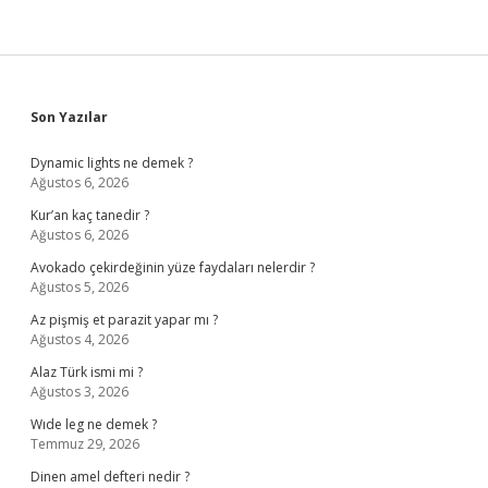
Sidebar
Son Yazılar
Dynamic lights ne demek ?
Ağustos 6, 2026
Kur’an kaç tanedir ?
Ağustos 6, 2026
Avokado çekirdeğinin yüze faydaları nelerdir ?
Ağustos 5, 2026
Az pişmiş et parazit yapar mı ?
Ağustos 4, 2026
Alaz Türk ismi mi ?
Ağustos 3, 2026
Wıde leg ne demek ?
Temmuz 29, 2026
Dinen amel defteri nedir ?