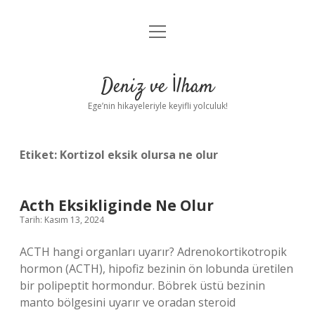
menüyü
Anasayfa
aç
Gizlilik Politikası
Deniz ve İlham
Yasal Uyarı
Ege’nin hikayeleriyle keyifli yolculuk!
Hakkımızda
Etiket:
Kortizol eksik olursa ne olur
Acth Eksikliginde Ne Olur
Tarih: Kasım 13, 2024
ACTH hangi organları uyarır? Adrenokortikotropik
hormon (ACTH), hipofiz bezinin ön lobunda üretilen
bir polipeptit hormondur. Böbrek üstü bezinin
manto bölgesini uyarır ve oradan steroid