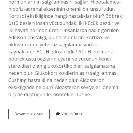
hormonlarının salgılanmasını sağlar. Hipotalamus-
hipofiz-adrenal ekseninin önemli bir unsurudur.
Kortizol eksikliğinde hangi hastalıklar olur? Böbrek
üstü bezleri insan vücudundaki iki küçük bezdir ve
iki hayati hormon üretir. İnsanlarda nadir görülen
Addison hastalığı, bu hormonların, kortizol ve
aldosteronun yetersiz salgılanmasından
kaynaklanır. ACTH etkisi nedir? ACTH hormonu
böbrek üstü bezlerini uyarır ve vücudun kendi
steroidleri olan glukokortikoidleri salgılamasına
neden olur. Glukokortikoidlerin aşırı salgılanması
Cushing hastalığına neden olur. Aldosteron
eksikliğinde ne olur? Aldosteron seviyeleri önemli
ölçüde düştüğünde, böbrekler tuz ve…
Acth
Devamını okuyun
Yorum Bırak
Eksikliginde
Ne
Olur