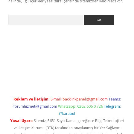
halinde, ilgili içerikler yasal süre içerisinde sitemizden kaldırılacaktır.
Arama
etci
Reklam ve İletişim:
E-mail:
backlinkpaneli@gmail.com
Teams:
forumhizmeti@gmail.com
Whatsapp: 0262 606 0 726
Telegram:
@karabul
Yasal Uyarı:
Sitemiz, 5651 Sayılı Kanun gereğince Bilgi Teknolojileri
ve İletişim Kurumu (BTK) tarafından onaylanmış bir Yer Sağlayıcı