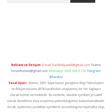
etci
Reklam ve İletişim:
E-mail:
backlinkpaneli@gmail.com
Teams:
forumhizmeti@gmail.com
Whatsapp: 0262 606 0 726
Telegram:
@karabul
Yasal Uyarı:
Sitemiz, 5651 Sayılı Kanun gereğince Bilgi Teknolojileri
ve İletişim Kurumu (BTK) tarafından onaylanmış bir Yer Sağlayıcı
olarak hizmet vermektedir. Bu nedenle, sitedeki içerikleri proaktif
olarak denetleme veya araştırma yükümlülüğümüz bulunmamaktadır.
Ancak, üyelerimiz yazdıkları içeriklerin sorumluluğunu taşımakta olup,