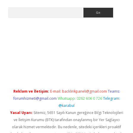
Arama
etci
Reklam ve İletişim:
E-mail:
backlinkpaneli@gmail.com
Teams:
forumhizmeti@gmail.com
Whatsapp: 0262 606 0 726
Telegram:
@karabul
Yasal Uyarı:
Sitemiz, 5651 Sayılı Kanun gereğince Bilgi Teknolojileri
ve İletişim Kurumu (BTK) tarafından onaylanmış bir Yer Sağlayıcı
olarak hizmet vermektedir. Bu nedenle, sitedeki içerikleri proaktif