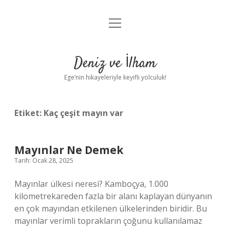
menüyü
Anasayfa
aç
Gizlilik Politikası
Deniz ve İlham
Yasal Uyarı
Ege’nin hikayeleriyle keyifli yolculuk!
Hakkımızda
Etiket:
Kaç çeşit mayın var
Mayınlar Ne Demek
Tarih: Ocak 28, 2025
Mayınlar ülkesi neresi? Kamboçya, 1.000
kilometrekareden fazla bir alanı kaplayan dünyanın
en çok mayından etkilenen ülkelerinden biridir. Bu
mayınlar verimli toprakların çoğunu kullanılamaz