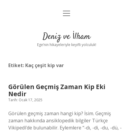
menüyü
Anasayfa
aç
Gizlilik Politikası
Deniz ve İlham
Yasal Uyarı
Ege’nin hikayeleriyle keyifli yolculuk!
Hakkımızda
Etiket:
Kaç çeşit kip var
Görülen Geçmiş Zaman Kip Eki
Nedir
Tarih: Ocak 17, 2025
Görülen geçmiş zaman hangi kip? İsim. Geçmiş
zaman hakkında ansiklopedik bilgiler Türkçe
Vikipedi’de bulunabilir. Eylemlere “-dı, -di, -du, -dü, -