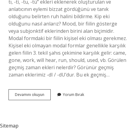
tı, -ti, -tu, -tü” ekleri eklenerek oluşturulan ve
anlatıcının eylemi bizzat gördüğünü ve tanık
olduğunu belirten ruh halini bildirme. Kip eki
olduğunu nasıl anlarız? Mood, bir fiilin gösterge
veya subjonktif eklerinden birini alan biçimidir.
Modal formdaki bir fiilin kişisel eki olması gerekmez.
Kişisel eki olmayan modal formlar genellikle karşılık
gelen fiilin 3. tekil şahıs çekimine karşılık gelir: came,
gone, work, will hear, run, should, used, vb. Görülen
geçmiş zaman ekleri nelerdir? Görünür geçmiş
zaman eklerimiz -dI / -dU’dur. Bu ek geçmiş…
Görülen
Devamını okuyun
Yorum Bırak
Geçmiş
Zaman
Kip
Eki
Nedir
Sitemap