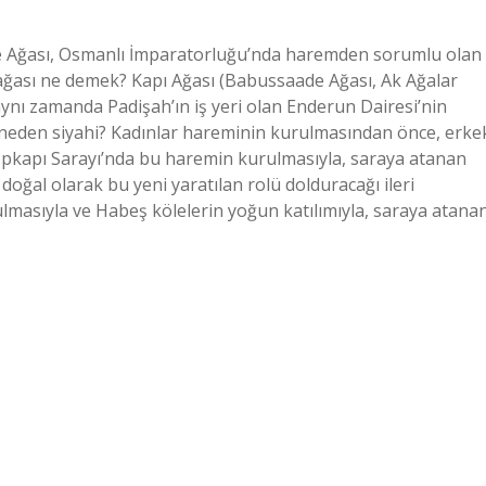
e Ağası, Osmanlı İmparatorluğu’nda haremden sorumlu olan
ağası ne demek? Kapı Ağası (Babussaade Ağası, Ak Ağalar
aynı zamanda Padişah’ın iş yeri olan Enderun Dairesi’nin
 neden siyahi? Kadınlar hareminin kurulmasından önce, erke
pkapı Sarayı’nda bu haremin kurulmasıyla, saraya atanan
doğal olarak bu yeni yaratılan rolü dolduracağı ileri
masıyla ve Habeş kölelerin yoğun katılımıyla, saraya atana