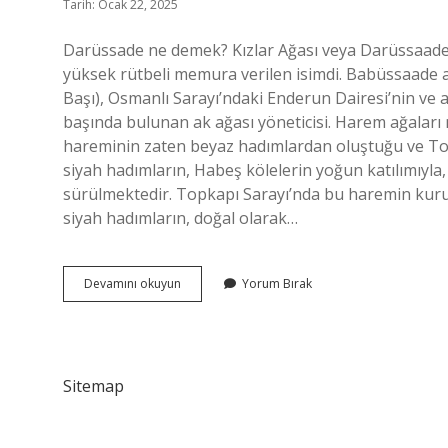
Tarih: Ocak 22, 2025
Darüssade ne demek? Kızlar Ağası veya Darüssaad
yüksek rütbeli memura verilen isimdi. Babüssaade 
Başı), Osmanlı Sarayı’ndaki Enderun Dairesi’nin ve 
başında bulunan ak ağası yöneticisi. Harem ağaları
hareminin zaten beyaz hadımlardan oluştuğu ve To
siyah hadımların, Habeş kölelerin yoğun katılımıyla, 
sürülmektedir. Topkapı Sarayı’nda bu haremin kurul
siyah hadımların, doğal olarak…
Darüssaade
Devamını okuyun
Yorum Bırak
Ne
Anlama
Gelir
Sitemap