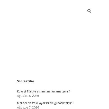
Sidebar
Son Yazılar
betci
Kuveyt Türk’te ek limit ne anlama gelir ?
Ağustos 8, 2026
Malleol destekli ayak bilekliği nasıl takılır ?
Ağustos 7, 2026