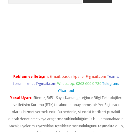
etci
Reklam ve İletişim:
E-mail:
backlinkpaneli@gmail.com
Teams:
forumhizmeti@gmail.com
Whatsapp: 0262 606 0 726
Telegram:
@karabul
Yasal Uyarı:
Sitemiz, 5651 Sayılı Kanun gereğince Bilgi Teknolojileri
ve İletişim Kurumu (BTK) tarafından onaylanmış bir Yer Sağlayıcı
olarak hizmet vermektedir. Bu nedenle, sitedeki içerikleri proaktif
olarak denetleme veya araştırma yükümlülüğümüz bulunmamaktadır.
Ancak, üyelerimiz yazdıkları içeriklerin sorumluluğunu taşımakta olup,