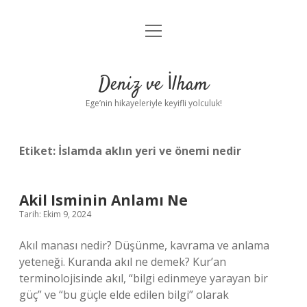
menüyü
Anasayfa
aç
Gizlilik Politikası
Deniz ve İlham
Yasal Uyarı
Ege’nin hikayeleriyle keyifli yolculuk!
Hakkımızda
Etiket:
İslamda aklın yeri ve önemi nedir
Akil Isminin Anlamı Ne
Tarih: Ekim 9, 2024
Akıl manası nedir? Düşünme, kavrama ve anlama
yeteneği. Kuranda akıl ne demek? Kur’an
terminolojisinde akıl, “bilgi edinmeye yarayan bir
güç” ve “bu güçle elde edilen bilgi” olarak