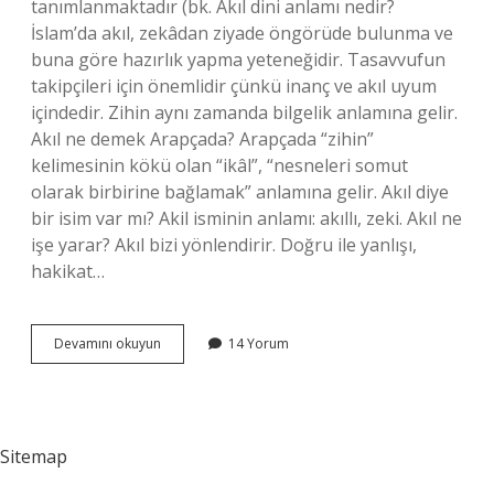
tanımlanmaktadır (bk. Akıl dini anlamı nedir?
İslam’da akıl, zekâdan ziyade öngörüde bulunma ve
buna göre hazırlık yapma yeteneğidir. Tasavvufun
takipçileri için önemlidir çünkü inanç ve akıl uyum
içindedir. Zihin aynı zamanda bilgelik anlamına gelir.
Akıl ne demek Arapçada? Arapçada “zihin”
kelimesinin kökü olan “ikâl”, “nesneleri somut
olarak birbirine bağlamak” anlamına gelir. Akıl diye
bir isim var mı? Akil isminin anlamı: akıllı, zeki. Akıl ne
işe yarar? Akıl bizi yönlendirir. Doğru ile yanlışı,
hakikat…
Akil
Devamını okuyun
14 Yorum
Isminin
Anlamı
Ne
Sitemap