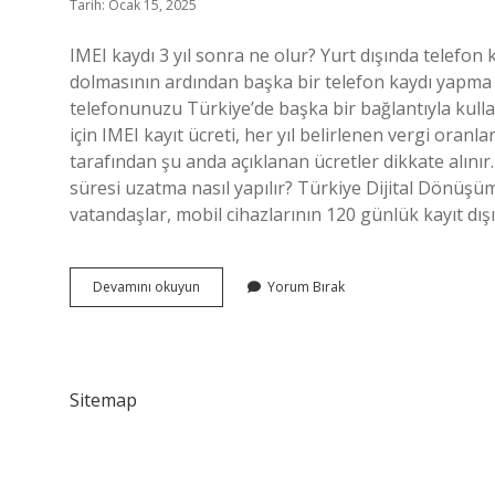
Tarih: Ocak 15, 2025
IMEI kaydı 3 yıl sonra ne olur? Yurt dışında telefon 
dolmasının ardından başka bir telefon kaydı yapma 
telefonunuzu Türkiye’de başka bir bağlantıyla kulla
için IMEI kayıt ücreti, her yıl belirlenen vergi oranl
tarafından şu anda açıklanan ücretler dikkate alınır.
süresi uzatma nasıl yapılır? Türkiye Dijital Dönüşüm
vatandaşlar, mobil cihazlarının 120 günlük kayıt dış
Imei
Devamını okuyun
Yorum Bırak
Süresi
Uzar
Mı
Sitemap