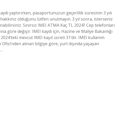
kaydı yaptırırken, pasaportunuzun geçerlilik süresinin 3 yılı
hakkınız olduğunu lütfen unutmayın. 3 yıl sonra, isterseniz
nabilirsiniz. Sınırsız IMEI ATMA Kaç TL 2024? Cep telefonları
arına göre değişir. IMEI kaydı için, Hazine ve Maliye Bakanlığı
 2024’teki mevcut IMEI kayıt ücreti 31’dir. IMEI kullanım
 Ofisi’nden alınan bilgiye göre, yurt dışında yaşayan
ı…