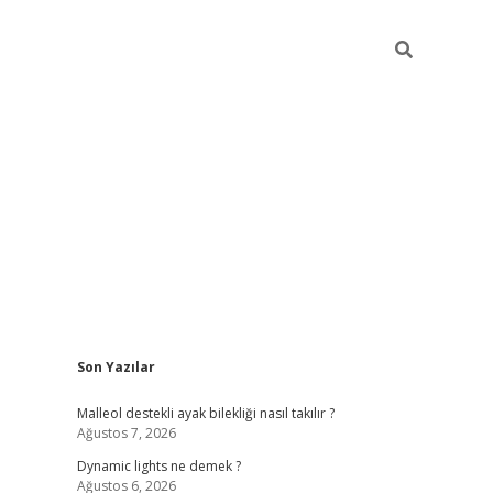
Sidebar
Son Yazılar
betci
Malleol destekli ayak bilekliği nasıl takılır ?
Ağustos 7, 2026
Dynamic lights ne demek ?
Ağustos 6, 2026