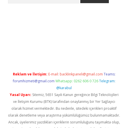
etci
Reklam ve İletişim:
E-mail:
backlinkpaneli@gmail.com
Teams:
forumhizmeti@gmail.com
Whatsapp: 0262 606 0 726
Telegram:
@karabul
Yasal Uyarı:
Sitemiz, 5651 Sayılı Kanun gereğince Bilgi Teknolojileri
ve İletişim Kurumu (BTK) tarafından onaylanmış bir Yer Sağlayıcı
olarak hizmet vermektedir. Bu nedenle, sitedeki içerikleri proaktif
olarak denetleme veya araştırma yükümlülüğümüz bulunmamaktadır.
Ancak, üyelerimiz yazdıkları içeriklerin sorumluluğunu taşımakta olup,