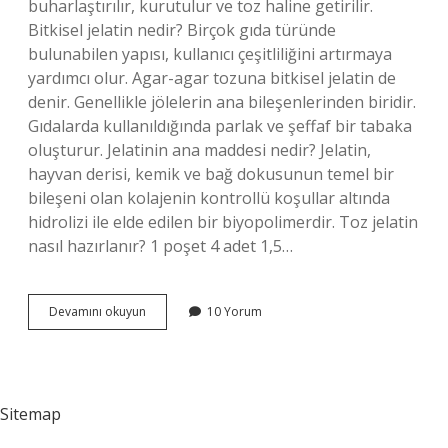
buharlaştırılır, kurutulur ve toz haline getirilir.
Bitkisel jelatin nedir? Birçok gıda türünde
bulunabilen yapısı, kullanıcı çeşitliliğini artırmaya
yardımcı olur. Agar-agar tozuna bitkisel jelatin de
denir. Genellikle jölelerin ana bileşenlerinden biridir.
Gıdalarda kullanıldığında parlak ve şeffaf bir tabaka
oluşturur. Jelatinin ana maddesi nedir? Jelatin,
hayvan derisi, kemik ve bağ dokusunun temel bir
bileşeni olan kolajenin kontrollü koşullar altında
hidrolizi ile elde edilen bir biyopolimerdir. Toz jelatin
nasıl hazırlanır? 1 poşet 4 adet 1,5…
Bitkisel
Devamını okuyun
10 Yorum
Jelatin
Nasıl
Yapılır
Sitemap