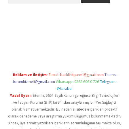
etci
Reklam ve İletişim:
E-mail:
backlinkpaneli@gmail.com
Teams:
forumhizmeti@gmail.com
Whatsapp: 0262 606 0 726
Telegram:
@karabul
Yasal Uyarı:
Sitemiz, 5651 Sayılı Kanun gereğince Bilgi Teknolojileri
ve İletişim Kurumu (BTK) tarafından onaylanmış bir Yer Sağlayıcı
olarak hizmet vermektedir. Bu nedenle, sitedeki içerikleri proaktif
olarak denetleme veya araştırma yükümlülüğümüz bulunmamaktadır.
Ancak, üyelerimiz yazdıkları içeriklerin sorumluluğunu taşımakta olup,