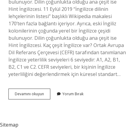
bulunuyor. Dilin çoğunlukta olduğu ana çeşit ise
Hint İngilizcesi. 11 Eylül 2019 “İngilizce dilinin
lehçelerinin listesi” başlıklı Wikipedia makalesi
170’ten fazla bağlantı içeriyor. Ayrıca, eski İngiliz
kolonilerinin çoğunda yerel bir İngilizce çeşidi
bulunuyor. Dilin çoğunlukta olduğu ana çeşit ise
Hint İngilizcesi. Kaç çeşit İngilizce var? Ortak Avrupa
Dil Referans Çerçevesi (CEFR) tarafından tanımlanan
İngilizce yeterlilik seviyeleri 6 seviyedir: A1, A2, B1,
B2, C1 ve C2. CEFR seviyeleri, bir kişinin İngilizce
yeterliliğini değerlendirmek için küresel standart…
Kaç
Devamını okuyun
Yorum Bırak
Çeşit
İNgilizce
Dili
Vardır
Sitemap