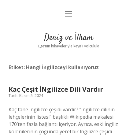
menüyü
Anasayfa
aç
Gizlilik Politikası
Deniz ve İlham
Yasal Uyarı
Ege’nin hikayeleriyle keyifli yolculuk!
Hakkımızda
Etiket:
Hangi İngilizceyi kullanıyoruz
Kaç Çeşit İNgilizce Dili Vardır
Tarih: Kasım 5, 2024
Kaç tane İngilizce çeşidi vardır? “İngilizce dilinin
lehçelerinin listesi” başlıklı Wikipedia makalesi
170’ten fazla bağlantı içeriyor. Ayrıca, eski İngiliz
kolonilerinin çoğunda yerel bir İngilizce çeşidi