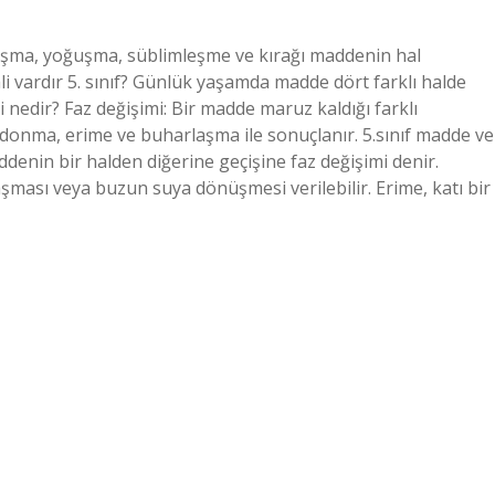
laşma, yoğuşma, süblimleşme ve kırağı maddenin hal
ali vardır 5. sınıf? Günlük yaşamda madde dört farklı halde
mi nedir? Faz değişimi: Bir madde maruz kaldığı farklı
im donma, erime ve buharlaşma ile sonuçlanır. 5.sınıf madde ve
addenin bir halden diğerine geçişine faz değişimi denir.
ası veya buzun suya dönüşmesi verilebilir. Erime, katı bir