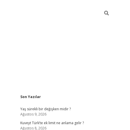
Sidebar
Son Yazılar
betci
Yaş sürekli bir değişken midir ?
Ağustos 9, 2026
Kuveyt Türk’te ek limit ne anlama gelir ?
Ağustos 8, 2026