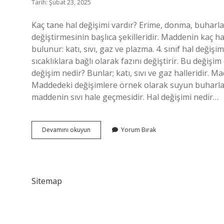
Tarih: Şubat 23, 2025
Kaç tane hal değişimi vardır? Erime, donma, buhar
değiştirmesinin başlıca şekilleridir. Maddenin kaç h
bulunur: katı, sıvı, gaz ve plazma. 4. sınıf hal değişi
sıcaklıklara bağlı olarak fazını değiştirir. Bu değiş
değişim nedir? Bunlar; katı, sıvı ve gaz halleridir. M
Maddedeki değişimlere örnek olarak suyun buharlaşm
maddenin sıvı hale geçmesidir. Hal değişimi nedir…
Hal
Devamını okuyun
Yorum Bırak
Değişimi
Kaç
Tanedir
Sitemap