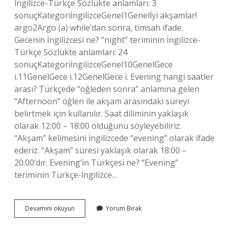
İngilizce-Türkçe Sözlükte anlamları: 3
sonuçKategoriİngilizceGenel1Genelİyi akşamlar!
argo2Argo (a) while’dan sonra, timsah ifade.
Gecenin İngilizcesi ne? “night” teriminin İngilizce-
Türkçe Sözlükte anlamları: 24
sonuçKategoriİngilizceGenel10GenelGece
i.11GenelGece i.12GenelGece i. Evening hangi saatler
arası? Türkçede “öğleden sonra” anlamına gelen
“Afternoon” öğlen ile akşam arasındaki süreyi
belirtmek için kullanılır. Saat diliminin yaklaşık
olarak 12:00 – 18:00 olduğunu söyleyebiliriz.
“Akşam” kelimesini İngilizcede “evening” olarak ifade
ederiz. “Akşam” süresi yaklaşık olarak 18:00 –
20:00’dır. Evening’in Türkçesi ne? “Evening”
teriminin Türkçe-İngilizce…
Akşamları
Devamını okuyun
Yorum Bırak
Ne
Demek