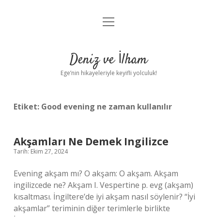
menüyü
Anasayfa
aç
Gizlilik Politikası
Deniz ve İlham
Yasal Uyarı
Ege’nin hikayeleriyle keyifli yolculuk!
Hakkımızda
Etiket:
Good evening ne zaman kullanılır
Akşamları Ne Demek Ingilizce
Tarih: Ekim 27, 2024
Evening akşam mı? O akşam: O akşam. Akşam
ingilizcede ne? Akşam I. Vespertine p. evg (akşam)
kısaltması. İngiltere’de iyi akşam nasıl söylenir? “İyi
akşamlar” teriminin diğer terimlerle birlikte