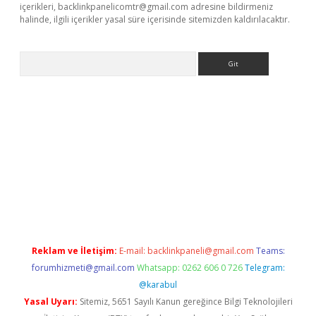
içerikleri,
backlinkpanelicomtr@gmail.com
adresine bildirmeniz
halinde, ilgili içerikler yasal süre içerisinde sitemizden kaldırılacaktır.
Arama
etci
Reklam ve İletişim:
E-mail:
backlinkpaneli@gmail.com
Teams:
forumhizmeti@gmail.com
Whatsapp: 0262 606 0 726
Telegram:
@karabul
Yasal Uyarı:
Sitemiz, 5651 Sayılı Kanun gereğince Bilgi Teknolojileri