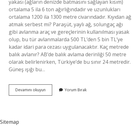
yakası (ağların denizde batmasını sağlayan kısım)
ortalama 5 ila 6 ton ağırlığındadır ve uzunlukları
ortalama 1200 ila 1300 metre civarındadır. Kıyıdan ağ
atmak serbest mi? Paraşüt, yaylı ağ, solungaç ağı
gibi avlanma araç ve gereçlerinin kullanılması yasak
olup, bu tür avlanmalarda 500 TL’den 5 bin TL’ye
kadar idari para cezası uygulanacaktır. Kaç metrede
balık avlanır? AB’de balık avlama derinliği 50 metre
olarak belirlenirken, Türkiye’de bu sınır 24 metredir.
Güneş ışığı bu…
Kıyıya
Devamını okuyun
Yorum Bırak
Ne
Kadar
Yakın
Ağ
Atılır
Sitemap