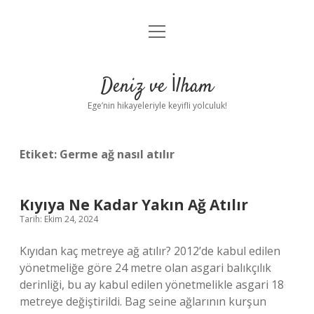
menüyü
Anasayfa
aç
Gizlilik Politikası
Deniz ve İlham
Yasal Uyarı
Ege’nin hikayeleriyle keyifli yolculuk!
Hakkımızda
Etiket:
Germe ağ nasıl atılır
Kıyıya Ne Kadar Yakın Ağ Atılır
Tarih: Ekim 24, 2024
Kıyıdan kaç metreye ağ atılır? 2012’de kabul edilen
yönetmeliğe göre 24 metre olan asgari balıkçılık
derinliği, bu ay kabul edilen yönetmelikle asgari 18
metreye değiştirildi. Bag seine ağlarının kurşun