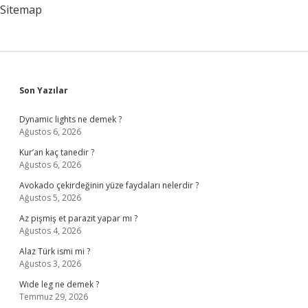
Mi
Sitemap
Sidebar
Son Yazılar
Dynamic lights ne demek ?
Ağustos 6, 2026
Kur’an kaç tanedir ?
Ağustos 6, 2026
Avokado çekirdeğinin yüze faydaları nelerdir ?
Ağustos 5, 2026
Az pişmiş et parazit yapar mı ?
Ağustos 4, 2026
Alaz Türk ismi mi ?
Ağustos 3, 2026
Wıde leg ne demek ?
Temmuz 29, 2026