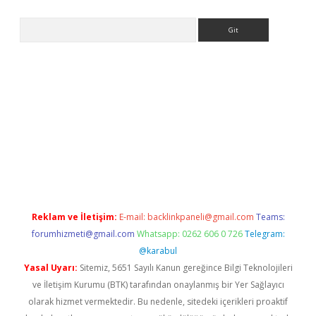
Arama
i
Reklam ve İletişim:
E-mail:
backlinkpaneli@gmail.com
Teams:
forumhizmeti@gmail.com
Whatsapp: 0262 606 0 726
Telegram:
@karabul
Yasal Uyarı:
Sitemiz, 5651 Sayılı Kanun gereğince Bilgi Teknolojileri
ve İletişim Kurumu (BTK) tarafından onaylanmış bir Yer Sağlayıcı
olarak hizmet vermektedir. Bu nedenle, sitedeki içerikleri proaktif