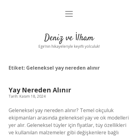
menüyü
Anasayfa
aç
Gizlilik Politikası
Deniz ve İlham
Yasal Uyarı
Ege’nin hikayeleriyle keyifli yolculuk!
Hakkımızda
Etiket:
Geleneksel yay nereden alınır
Yay Nereden Alınır
Tarih: Kasım 18, 2024
Geleneksel yay nereden alınır? Temel okçuluk
ekipmanları arasında geleneksel yay ve ok modelleri
yer alır. Geleneksel tüyler için fiyatlar, tüy özellikleri
ve kullanılan malzemeler gibi değişkenlere bağlı