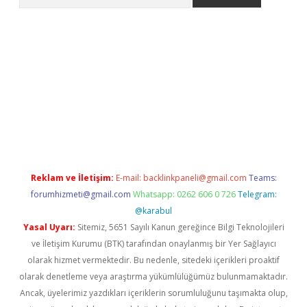
etci
Reklam ve İletişim:
E-mail:
backlinkpaneli@gmail.com
Teams:
forumhizmeti@gmail.com
Whatsapp: 0262 606 0 726
Telegram:
@karabul
Yasal Uyarı:
Sitemiz, 5651 Sayılı Kanun gereğince Bilgi Teknolojileri
ve İletişim Kurumu (BTK) tarafından onaylanmış bir Yer Sağlayıcı
olarak hizmet vermektedir. Bu nedenle, sitedeki içerikleri proaktif
olarak denetleme veya araştırma yükümlülüğümüz bulunmamaktadır.
Ancak, üyelerimiz yazdıkları içeriklerin sorumluluğunu taşımakta olup,