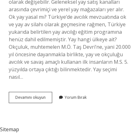
olarak değişebilir. Geleneksel yay satış kanalları
arasında çevrimiçi ve yerel yay mağazaları yer alır.
Ok yay yasal mı? Türkiye’de avcılık mevzuatında ok
ve yay av silahı olarak geçmesine rağmen, Türkiye
yukarıda belirtilen yay avcılığı eğitim programına
henüz dahil edilmemiştir. Yay hangi ülkeye ait?
Okçuluk, muhtemelen M.Ö. Taş Devri’ne, yani 20.000
yıl öncesine dayanmakla birlikte, yay ve okçuluğu
avcılık ve savaş amaçlı kullanan ilk insanların M.S. 5.
yüzyılda ortaya çıktığı bilinmektedir. Yay seçimi
nasıl…
Yay
Devamını okuyun
Yorum Bırak
Nereden
Alınır
Sitemap