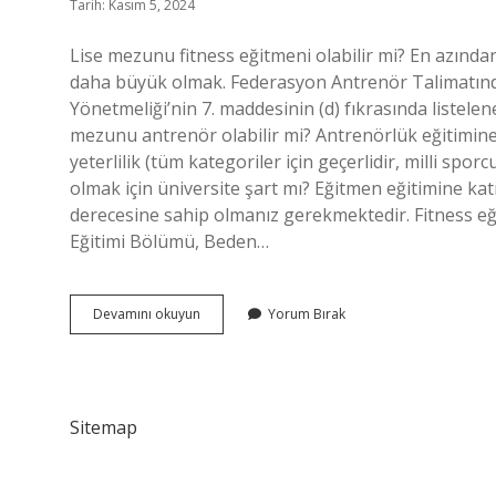
Tarih: Kasım 5, 2024
Lise mezunu fitness eğitmeni olabilir mi? En azında
daha büyük olmak. Federasyon Antrenör Talimatında 
Yönetmeliği’nin 7. maddesinin (d) fıkrasında liste
mezunu antrenör olabilir mi? Antrenörlük eğitimine 
yeterlilik (tüm kategoriler için geçerlidir, milli spo
olmak için üniversite şart mı? Eğitmen eğitimine kat
derecesine sahip olmanız gerekmektedir. Fitness e
Eğitimi Bölümü, Beden…
Lise
Devamını okuyun
Yorum Bırak
Mezunu
Fitness
Antrenörü
Olabilir
Mi
Sitemap