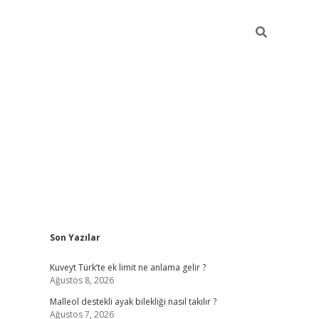
Sidebar
Son Yazılar
betci
Kuveyt Türk’te ek limit ne anlama gelir ?
Ağustos 8, 2026
Malleol destekli ayak bilekliği nasıl takılır ?
Ağustos 7, 2026