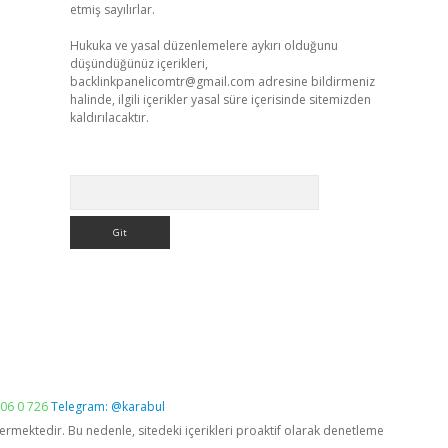
etmiş sayılırlar.
Hukuka ve yasal düzenlemelere aykırı olduğunu
düşündüğünüz içerikleri,
backlinkpanelicomtr@gmail.com
adresine bildirmeniz
halinde, ilgili içerikler yasal süre içerisinde sitemizden
kaldırılacaktır.
Arama
06 0 726
Telegram: @karabul
vermektedir. Bu nedenle, sitedeki içerikleri proaktif olarak denetleme