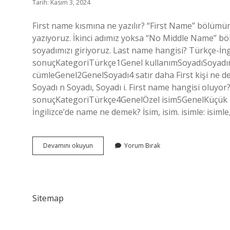
Tarih: Kasım 3, 2024
First name kısmına ne yazılır? “First Name” bölümü
yazıyoruz. İkinci adımız yoksa “No Middle Name” 
soyadımızı giriyoruz. Last name hangisi? Türkçe-İngi
sonuçKategoriTürkçe1Genel kullanımSoyadıSoyadını
cümleGenel2GenelSoyadı4 satır daha First kişi ne d
Soyadı n Soyadı, Soyadı i. First name hangisi oluyor?
sonuçKategoriTürkçe4GenelÖzel isim5GenelKüçük i
İngilizce’de name ne demek? İsim, isim. isimle: isimle
First
Devamını okuyun
Yorum Bırak
Name
Ne
Oluyor
Sitemap