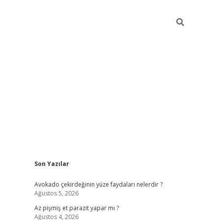
Sidebar
Son Yazılar
betci
Avokado çekirdeğinin yüze faydaları nelerdir ?
Ağustos 5, 2026
Az pişmiş et parazit yapar mı ?
Ağustos 4, 2026