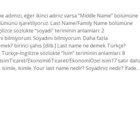
ne adımızı, eğer ikinci adınız varsa “Middle Name” bölümüne
bölümünü işaretliyoruz. Last Name/Family Name bölümüne
lizce sözlükte “soyadı” teriminin anlamları: 2
 bilmiyorum. Soyadını bilmiyorum. Daha fazla
emek? birinci şahıs [dilb.] Last name ne demek Türkçe?
 Türkçe-İngilizce sözlükte “İsim” teriminin anlamları: 8
simTicaret/Ekonomi6Ticaret/EkonomiÖzel isim17 satır dah
, isimle, isimle. Your last name nedir? Soyadınız nedir? İfade…