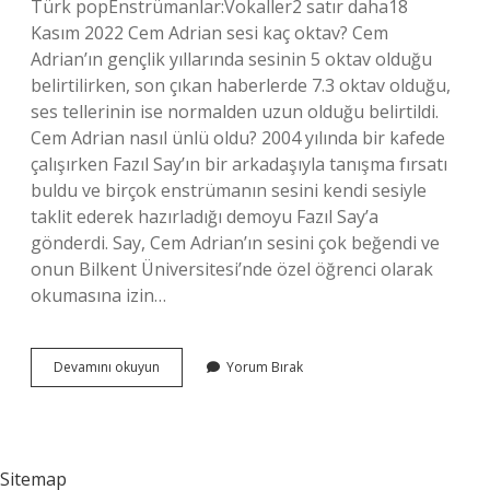
Türk popEnstrümanlar:Vokaller2 satır daha18 ​​
Kasım 2022 Cem Adrian sesi kaç oktav? Cem
Adrian’ın gençlik yıllarında sesinin 5 oktav olduğu
belirtilirken, son çıkan haberlerde 7.3 oktav olduğu,
ses tellerinin ise normalden uzun olduğu belirtildi.
Cem Adrian nasıl ünlü oldu? 2004 yılında bir kafede
çalışırken Fazıl Say’ın bir arkadaşıyla tanışma fırsatı
buldu ve birçok enstrümanın sesini kendi sesiyle
taklit ederek hazırladığı demoyu Fazıl Say’a
gönderdi. Say, Cem Adrian’ın sesini çok beğendi ve
onun Bilkent Üniversitesi’nde özel öğrenci olarak
okumasına izin…
Cem
Devamını okuyun
Yorum Bırak
Adrian
Müzik
Tarzı
Nedir
Sitemap