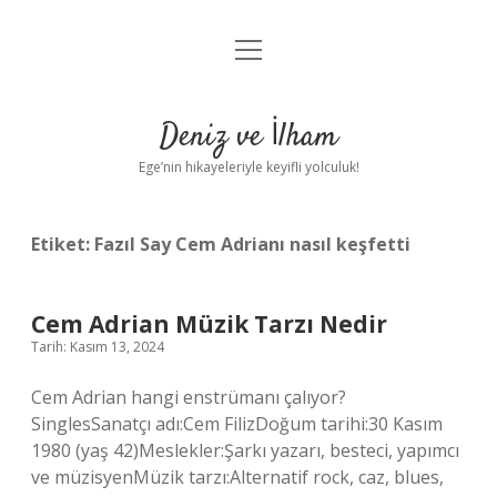
menüyü
Anasayfa
aç
Gizlilik Politikası
Deniz ve İlham
Yasal Uyarı
Ege’nin hikayeleriyle keyifli yolculuk!
Hakkımızda
Etiket:
Fazıl Say Cem Adrianı nasıl keşfetti
Cem Adrian Müzik Tarzı Nedir
Tarih: Kasım 13, 2024
Cem Adrian hangi enstrümanı çalıyor?
SinglesSanatçı adı:Cem FilizDoğum tarihi:30 Kasım
1980 (yaş 42)Meslekler:Şarkı yazarı, besteci, yapımcı
ve müzisyenMüzik tarzı:Alternatif rock, caz, blues,