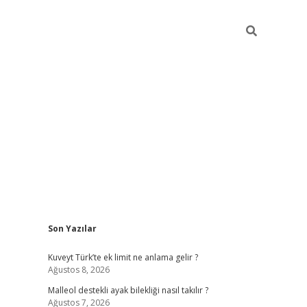
Sidebar
Son Yazılar
betci
Kuveyt Türk’te ek limit ne anlama gelir ?
Ağustos 8, 2026
Malleol destekli ayak bilekliği nasıl takılır ?
Ağustos 7, 2026