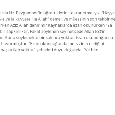
da Hz. Peygamber’in öğrettiklerini tekrar etmeliyiz. “Hayye
vle ve la kuvvete illa Allah” demeli ve müezzinin son tekbirin
nurken Aziz Allah denir mi? Kaynaklarda ezan okunurken “Ya
r sapkınlıktır. Fakat söylenen şey neticede Allah (cc)’ın
 taşır. Bunu söylemekte bir sakınca yoktur. Ezan okunduğunda
yle buyurmuştur: “Ezan okunduğunda müezzinin dediğini
an başka ilah yoktur” şehadeti duyulduğunda, “Ve ben…