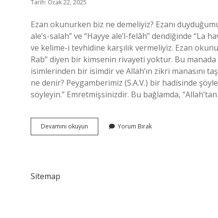
Tarih: Ocak 22, 2025
Ezan okunurken biz ne demeliyiz? Ezanı duyduğumuz
ale’s-salah” ve “Hayye ale’l-felâh” dendiğinde “La ha
ve kelime-i tevhidine karşılık vermeliyiz. Ezan oku
Rab” diyen bir kimsenin rivayeti yoktur. Bu manada bi
isimlerinden bir isimdir ve Allah’ın zikri manasını
ne denir? Peygamberimiz (S.A.V.) bir hadisinde şö
söyleyin.” Emretmişsinizdir. Bu bağlamda, “Allah’t
Ezan
Devamını okuyun
Yorum Bırak
Okununca
Ne
Demeli
Sitemap