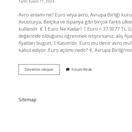
Tarih: Kasım 11, 2024
Avro anlamı ne? Euro veya avro, Avrupa Birliği kuru
Avusturya, Belçika ve İspanya gibi birçok farklı ülk
kullanılır. € 1 Euro Ne Kadar? 1 Euro = 37.3077 TL
değerinde olduğunu öğrenmek istiyorsanız, alış fiyatı 
fiyatları bugün, 1 Kasım’dır. Euro mu denir avro mu
kabul ediyor. Euro açılımı nedir? €, Avrupa Birliği’
1
Devamını okuyun
Yorum Bırak
Avro
Ne
Demek
Sitemap