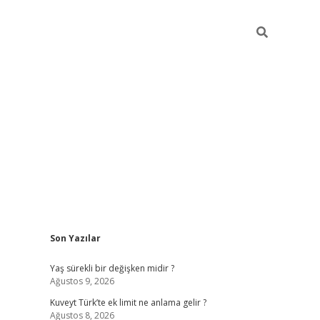
Sidebar
Son Yazılar
betci
Yaş sürekli bir değişken midir ?
Ağustos 9, 2026
Kuveyt Türk’te ek limit ne anlama gelir ?
Ağustos 8, 2026