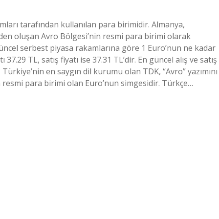
mları tarafından kullanılan para birimidir. Almanya,
eden oluşan Avro Bölgesi’nin resmi para birimi olarak
 Güncel serbest piyasa rakamlarına göre 1 Euro’nun ne kadar
37.29 TL, satış fiyatı ise 37.31 TL’dir. En güncel alış ve satış
? Türkiye’nin en saygın dil kurumu olan TDK, “Avro” yazımını
nin resmi para birimi olan Euro’nun simgesidir. Türkçe…