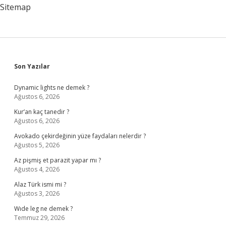
Sitemap
Sidebar
Son Yazılar
Dynamic lights ne demek ?
Ağustos 6, 2026
Kur’an kaç tanedir ?
Ağustos 6, 2026
Avokado çekirdeğinin yüze faydaları nelerdir ?
Ağustos 5, 2026
Az pişmiş et parazit yapar mı ?
Ağustos 4, 2026
Alaz Türk ismi mi ?
Ağustos 3, 2026
Wıde leg ne demek ?
Temmuz 29, 2026