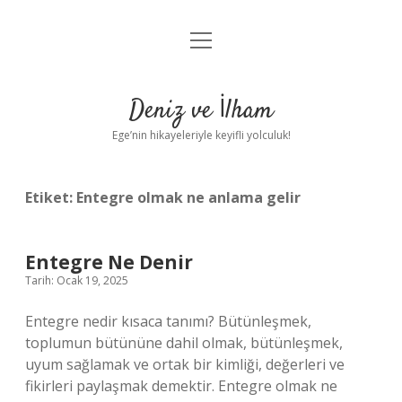
menüyü
Anasayfa
aç
Gizlilik Politikası
Deniz ve İlham
Yasal Uyarı
Ege’nin hikayeleriyle keyifli yolculuk!
Hakkımızda
Etiket:
Entegre olmak ne anlama gelir
Entegre Ne Denir
Tarih: Ocak 19, 2025
Entegre nedir kısaca tanımı? Bütünleşmek,
toplumun bütününe dahil olmak, bütünleşmek,
uyum sağlamak ve ortak bir kimliği, değerleri ve
fikirleri paylaşmak demektir. Entegre olmak ne