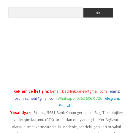
Arama
etci
Reklam ve İletişim:
E-mail:
backlinkpaneli@gmail.com
Teams:
forumhizmeti@gmail.com
Whatsapp: 0262 606 0 726
Telegram:
@karabul
Yasal Uyarı:
Sitemiz, 5651 Sayılı Kanun gereğince Bilgi Teknolojileri
ve İletişim Kurumu (BTK) tarafından onaylanmış bir Yer Sağlayıcı
olarak hizmet vermektedir. Bu nedenle, sitedeki içerikleri proaktif