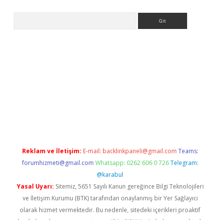
Arama
betci
Reklam ve İletişim:
E-mail:
backlinkpaneli@gmail.com
Teams:
forumhizmeti@gmail.com
Whatsapp: 0262 606 0 726
Telegram:
@karabul
Yasal Uyarı:
Sitemiz, 5651 Sayılı Kanun gereğince Bilgi Teknolojileri
ve İletişim Kurumu (BTK) tarafından onaylanmış bir Yer Sağlayıcı
olarak hizmet vermektedir. Bu nedenle, sitedeki içerikleri proaktif