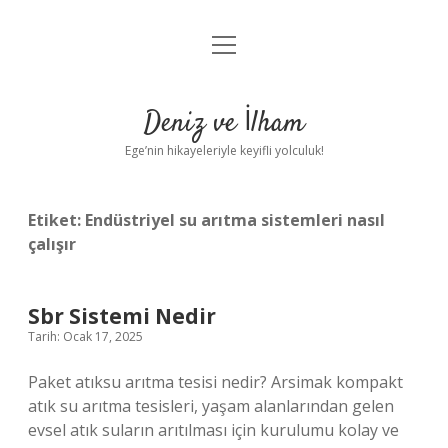
menüyü
Anasayfa
aç
Gizlilik Politikası
Deniz ve İlham
Yasal Uyarı
Ege’nin hikayeleriyle keyifli yolculuk!
Hakkımızda
Etiket:
Endüstriyel su arıtma sistemleri nasıl
çalışır
Sbr Sistemi Nedir
Tarih: Ocak 17, 2025
Paket atıksu arıtma tesisi nedir? Arsimak kompakt
atık su arıtma tesisleri, yaşam alanlarından gelen
evsel atık suların arıtılması için kurulumu kolay ve