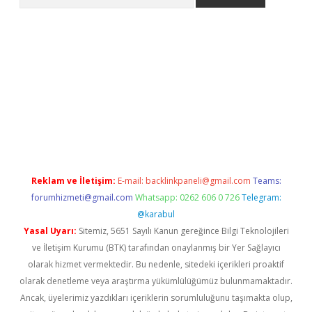
etci
Reklam ve İletişim:
E-mail:
backlinkpaneli@gmail.com
Teams:
forumhizmeti@gmail.com
Whatsapp: 0262 606 0 726
Telegram:
@karabul
Yasal Uyarı:
Sitemiz, 5651 Sayılı Kanun gereğince Bilgi Teknolojileri
ve İletişim Kurumu (BTK) tarafından onaylanmış bir Yer Sağlayıcı
olarak hizmet vermektedir. Bu nedenle, sitedeki içerikleri proaktif
olarak denetleme veya araştırma yükümlülüğümüz bulunmamaktadır.
Ancak, üyelerimiz yazdıkları içeriklerin sorumluluğunu taşımakta olup,