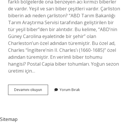
farklı bölgelerde ona benzeyen acı kırmızı biberler
de vardır. Yeşil ve sarı biber çeşitleri vardır. Çarliston
biberin adı neden çarliston? “ABD Tarım Bakanlığı
Tarım Araştırma Servisi tarafından geliştirilen bir
tür yeşil biber”den bir alıntıdır. Bu kelime, “ABD’nin
Güney Carolina eyaletinde bir şehir” olan
Charleston’un özel adından türemiştir. Bu özel ad,
Charles “İngiltere’nin II. Charles’ı (1660-1685)” özel
adından türemiştir. En verimli biber tohumu
hangisi? Postal Capia biber tohumları. Yoğun sezon
üretimi için…
Yalova
Devamını okuyun
Yorum Bırak
Çarliston
Biber
Nedir
Sitemap