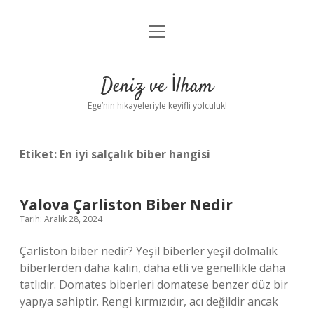
menüyü
Anasayfa
aç
Gizlilik Politikası
Deniz ve İlham
Yasal Uyarı
Ege’nin hikayeleriyle keyifli yolculuk!
Hakkımızda
Etiket:
En iyi salçalık biber hangisi
Yalova Çarliston Biber Nedir
Tarih: Aralık 28, 2024
Çarliston biber nedir? Yeşil biberler yeşil dolmalık
biberlerden daha kalın, daha etli ve genellikle daha
tatlıdır. Domates biberleri domatese benzer düz bir
yapıya sahiptir. Rengi kırmızıdır, acı değildir ancak