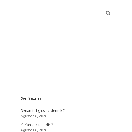
Sidebar
Son Yazılar
betci
Dynamic lights ne demek ?
Ağustos 6, 2026
Kur’an kaç tanedir ?
Ağustos 6, 2026