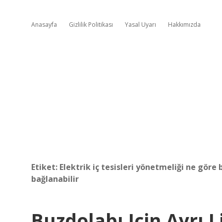
Anasayfa
Gizlilik Politikası
Yasal Uyarı
Hakkımızda
Etiket:
Elektrik iç tesisleri yönetmeliği ne göre
bağlanabilir
Buzdolabı Için Ayrı L