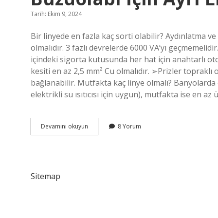
Tarih: Ekim 9, 2024
Bir linyede en fazla kaç sorti olabilir? Aydınlatma v
olmalıdır. 3 fazlı devrelerde 6000 VA’yı geçmemelidir
içindeki sigorta kutusunda her hat için anahtarlı oto
kesiti en az 2,5 mm² Cu olmalıdır. ➢Prizler topraklı 
bağlanabilir. Mutfakta kaç linye olmalı? Banyolarda 
elektrikli su ısıtıcısı için uygun), mutfakta ise en az
Buzdolabı
Devamını okuyun
8 Yorum
Için
Ayrı
Linye
Kullanılır
Mı
Sitemap