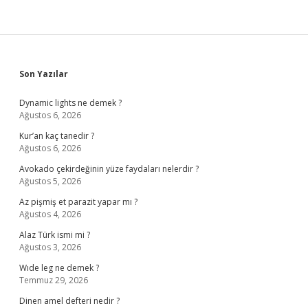
Sidebar
Son Yazılar
Dynamic lights ne demek ?
Ağustos 6, 2026
Kur’an kaç tanedir ?
Ağustos 6, 2026
Avokado çekirdeğinin yüze faydaları nelerdir ?
Ağustos 5, 2026
Az pişmiş et parazit yapar mı ?
Ağustos 4, 2026
Alaz Türk ismi mi ?
Ağustos 3, 2026
Wıde leg ne demek ?
Temmuz 29, 2026
Dinen amel defteri nedir ?