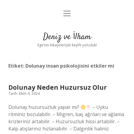
menüyü
Anasayfa
aç
Gizlilik Politikası
Deniz ve İlham
Yasal Uyarı
Ege’nin hikayeleriyle keyifli yolculuk!
Hakkımızda
Etiket:
Dolunay insan psikolojisini etkiler mi
Dolunay Neden Huzursuz Olur
Tarih: Ekim 9, 2024
Dolunay huzursuzluk yapar mı?
– Uyku
ritminiz bozulabilir. – Migren, baş ağrıları ve ağlama
krizleriniz artabilir. – Huzursuzluk hissi artabilir. –
Kalp atışlarınız hızlanabilir. – Dalgınlık haliniz