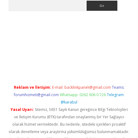
Arama
etci
Reklam ve İletişim:
E-mail:
backlinkpaneli@gmail.com
Teams:
forumhizmeti@gmail.com
Whatsapp: 0262 606 0 726
Telegram:
@karabul
Yasal Uyarı:
Sitemiz, 5651 Sayılı Kanun gereğince Bilgi Teknolojileri
ve İletişim Kurumu (BTK) tarafından onaylanmış bir Yer Sağlayıcı
olarak hizmet vermektedir. Bu nedenle, sitedeki içerikleri proaktif
olarak denetleme veya araştırma yükümlülüğümüz bulunmamaktadır.