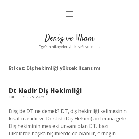
menüyü
Anasayfa
aç
Gizlilik Politikası
Deniz ve İlham
Yasal Uyarı
Ege’nin hikayeleriyle keyifli yolculuk!
Hakkımızda
Etiket:
Diş hekimliği yüksek lisans mı
Dt Nedir Diş Hekimliği
Tarih: Ocak 25, 2025
Dişçide DT ne demek? DT, diş hekimliği kelimesinin
kısaltmasıdır ve Dentist (Diş Hekimi) anlamına gelir.
Diş hekiminin mesleki unvanı olan DT, bazı
ülkelerde başka biçimlerde de olabilir, örneğin