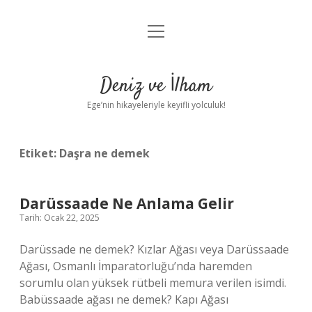
menüyü
Anasayfa
aç
Gizlilik Politikası
Deniz ve İlham
Yasal Uyarı
Ege’nin hikayeleriyle keyifli yolculuk!
Hakkımızda
Etiket:
Daşra ne demek
Darüssaade Ne Anlama Gelir
Tarih: Ocak 22, 2025
Darüssade ne demek? Kızlar Ağası veya Darüssaade
Ağası, Osmanlı İmparatorluğu’nda haremden
sorumlu olan yüksek rütbeli memura verilen isimdi.
Babüssaade ağası ne demek? Kapı Ağası