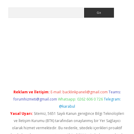
Arama
etci
Reklam ve İletişim:
E-mail:
backlinkpaneli@gmail.com
Teams:
forumhizmeti@gmail.com
Whatsapp: 0262 606 0 726
Telegram:
@karabul
Yasal Uyarı:
Sitemiz, 5651 Sayılı Kanun gereğince Bilgi Teknolojileri
ve İletişim Kurumu (BTK) tarafından onaylanmış bir Yer Sağlayıcı
olarak hizmet vermektedir. Bu nedenle, sitedeki içerikleri proaktif