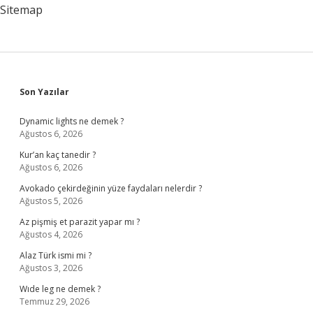
Sitemap
Sidebar
Son Yazılar
Dynamic lights ne demek ?
Ağustos 6, 2026
Kur’an kaç tanedir ?
Ağustos 6, 2026
Avokado çekirdeğinin yüze faydaları nelerdir ?
Ağustos 5, 2026
Az pişmiş et parazit yapar mı ?
Ağustos 4, 2026
Alaz Türk ismi mi ?
Ağustos 3, 2026
Wıde leg ne demek ?
Temmuz 29, 2026