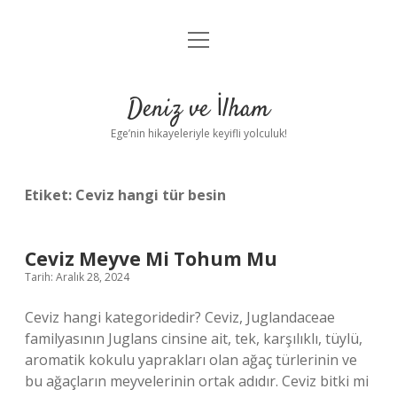
menüyü
Anasayfa
aç
Gizlilik Politikası
Deniz ve İlham
Yasal Uyarı
Ege’nin hikayeleriyle keyifli yolculuk!
Hakkımızda
Etiket:
Ceviz hangi tür besin
Ceviz Meyve Mi Tohum Mu
Tarih: Aralık 28, 2024
Ceviz hangi kategoridedir? Ceviz, Juglandaceae
familyasının Juglans cinsine ait, tek, karşılıklı, tüylü,
aromatik kokulu yaprakları olan ağaç türlerinin ve
bu ağaçların meyvelerinin ortak adıdır. Ceviz bitki mi