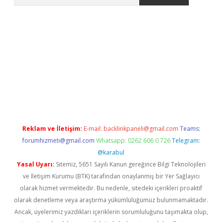
etci
Reklam ve İletişim:
E-mail:
backlinkpaneli@gmail.com
Teams:
forumhizmeti@gmail.com
Whatsapp: 0262 606 0 726
Telegram:
@karabul
Yasal Uyarı:
Sitemiz, 5651 Sayılı Kanun gereğince Bilgi Teknolojileri
ve İletişim Kurumu (BTK) tarafından onaylanmış bir Yer Sağlayıcı
olarak hizmet vermektedir. Bu nedenle, sitedeki içerikleri proaktif
olarak denetleme veya araştırma yükümlülüğümüz bulunmamaktadır.
Ancak, üyelerimiz yazdıkları içeriklerin sorumluluğunu taşımakta olup,