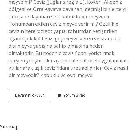
meyve mi? Ceviz (Juglans regia L.), kökeni Akdeniz
bölgesi ve Orta Asya’ya dayanan, geçmişi binlerce yıl
öncesine dayanan sert kabuklu bir meyvedir.
Tohumdan ekilen ceviz meyve verir mi? Özellikle
cevizin heterozigot yapısı tohumdan yetiştirilen
ağacın çok kalitesiz, geç meyve veren ve standart
dışı meyve yapısına sahip olmasına neden
olmaktadır. Bu nedenle ceviz fidanı yetiştirmek
isteyen yetiştiriciler aşılama ile kültürel uygulamaları
kullanarak aşılı ceviz fidanı üretmelidirler. Ceviz nasıl
bir meyvedir? Kabuklu ve oval meyve…
Ceviz
Devamını okuyun
Yorum Bırak
Meyve
Mi
Tohum
Mu
Sitemap