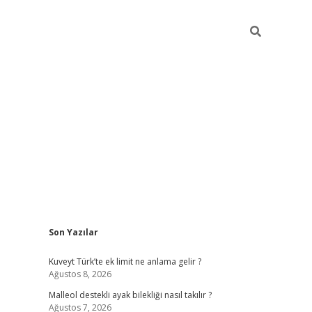
Sidebar
Son Yazılar
betci
Kuveyt Türk’te ek limit ne anlama gelir ?
Ağustos 8, 2026
Malleol destekli ayak bilekliği nasıl takılır ?
Ağustos 7, 2026