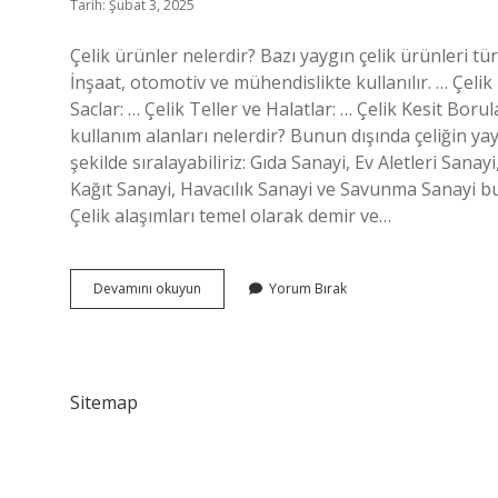
Tarih: Şubat 3, 2025
Çelik ürünler nelerdir? Bazı yaygın çelik ürünleri tür
İnşaat, otomotiv ve mühendislikte kullanılır. … Çelik B
Saclar: … Çelik Teller ve Halatlar: … Çelik Kesit Bor
kullanım alanları nelerdir? Bunun dışında çeliğin yayg
şekilde sıralayabiliriz: Gıda Sanayi, Ev Aletleri San
Kağıt Sanayi, Havacılık Sanayi ve Savunma Sanayi bu 
Çelik alaşımları temel olarak demir ve…
Çelikten
Devamını okuyun
Yorum Bırak
Neler
Üretilir
Sitemap