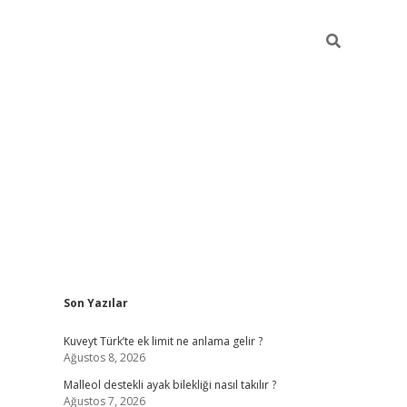
Sidebar
Son Yazılar
betci
Kuveyt Türk’te ek limit ne anlama gelir ?
Ağustos 8, 2026
Malleol destekli ayak bilekliği nasıl takılır ?
Ağustos 7, 2026