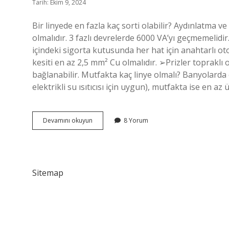
Tarih: Ekim 9, 2024
Bir linyede en fazla kaç sorti olabilir? Aydınlatma v
olmalıdır. 3 fazlı devrelerde 6000 VA’yı geçmemelidir
içindeki sigorta kutusunda her hat için anahtarlı oto
kesiti en az 2,5 mm² Cu olmalıdır. ➢Prizler topraklı 
bağlanabilir. Mutfakta kaç linye olmalı? Banyolarda 
elektrikli su ısıtıcısı için uygun), mutfakta ise en az
Buzdolabı
Devamını okuyun
8 Yorum
Için
Ayrı
Linye
Kullanılır
Mı
Sitemap