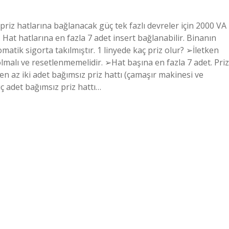
e priz hatlarına bağlanacak güç tek fazlı devreler için 2000 VA
. Hat hatlarına en fazla 7 adet insert bağlanabilir. Binanın
matik sigorta takılmıştır. 1 linyede kaç priz olur? ➢İletken
olmalı ve resetlenmemelidir. ➢Hat başına en fazla 7 adet. Priz
en az iki adet bağımsız priz hattı (çamaşır makinesi ve
 üç adet bağımsız priz hattı…