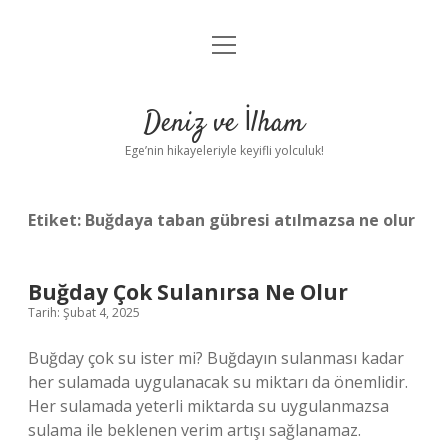
menüyü
Anasayfa
aç
Gizlilik Politikası
Deniz ve İlham
Yasal Uyarı
Ege’nin hikayeleriyle keyifli yolculuk!
Hakkımızda
Etiket:
Buğdaya taban gübresi atılmazsa ne olur
Buğday Çok Sulanırsa Ne Olur
Tarih: Şubat 4, 2025
Buğday çok su ister mi? Buğdayın sulanması kadar
her sulamada uygulanacak su miktarı da önemlidir.
Her sulamada yeterli miktarda su uygulanmazsa
sulama ile beklenen verim artışı sağlanamaz.