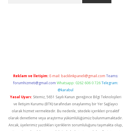
etci
Reklam ve İletişim:
E-mail:
backlinkpaneli@gmail.com
Teams:
forumhizmeti@gmail.com
Whatsapp: 0262 606 0 726
Telegram:
@karabul
Yasal Uyarı:
Sitemiz, 5651 Sayılı Kanun gereğince Bilgi Teknolojileri
ve İletişim Kurumu (BTK) tarafından onaylanmış bir Yer Sağlayıcı
olarak hizmet vermektedir. Bu nedenle, sitedeki içerikleri proaktif
olarak denetleme veya araştırma yükümlülüğümüz bulunmamaktadır.
Ancak, üyelerimiz yazdıkları içeriklerin sorumluluğunu taşımakta olup,