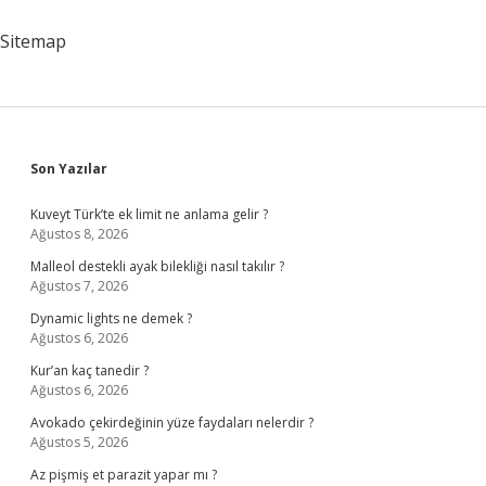
Meşhur
Sitemap
Sidebar
Son Yazılar
Kuveyt Türk’te ek limit ne anlama gelir ?
Ağustos 8, 2026
Malleol destekli ayak bilekliği nasıl takılır ?
Ağustos 7, 2026
Dynamic lights ne demek ?
Ağustos 6, 2026
Kur’an kaç tanedir ?
Ağustos 6, 2026
Avokado çekirdeğinin yüze faydaları nelerdir ?
Ağustos 5, 2026
Az pişmiş et parazit yapar mı ?