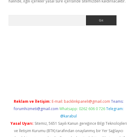
halinde, ilgili içerikler yasal süre içerisinde sitemizden kaldırılacaktır.
Arama
etci
Reklam ve İletişim:
E-mail:
backlinkpaneli@gmail.com
Teams:
forumhizmeti@gmail.com
Whatsapp: 0262 606 0 726
Telegram:
@karabul
Yasal Uyarı:
Sitemiz, 5651 Sayılı Kanun gereğince Bilgi Teknolojileri
ve İletişim Kurumu (BTK) tarafından onaylanmış bir Yer Sağlayıcı