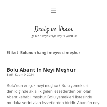
menüyü
Anasayfa
aç
Gizlilik Politikası
Deniz ve İlham
Yasal Uyarı
Ege’nin hikayeleriyle keyifli yolculuk!
Hakkımızda
Etiket:
Bolunun hangi meyvesi meşhur
Bolu Abant In Neyi Meşhur
Tarih: Kasım 9, 2024
Bolu’nun en çok neyi meşhur? Bolu yemekleri
denildiğinde akla ilk gelen lezzetlerden biri olan
Abant kebabı, meşhur Bolu yemekleri listesinde
mutlaka yerini alan lezzetlerden biridir. Abant’ın neyi