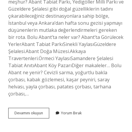
meşhur? Abant Tabiat Parkı, Yedigöller Milli Parkı ve
Güzeldere Şelalesi gibi doğal güzelliklerin tadını
çıkarabileceğiniz destinasyonlara sahip bölge,
İstanbul veya Ankara’dan hafta sonu gezisi yapmayı
düşünenlerin mutlaka değerlendirmeleri gereken
bir rota. Bolu Abant’ta neler var? Abant’ta Görülecek
YerlerAbant Tabiat ParkıSinekli YaylasıGüzeldere
Şelalesi.Abant Doğa Müzesi.Akkaya
Travertenleri.Örmeci YaylasıSamandere Şelalesi
Tabiat AnıtıAbant Köy PazarıDiğer makaleler… Bolu
Abant ne yenir? Cevizli sarma, yoğurtlu bakla
çorbası, kabak gözlemesi, kaşar peyniri, saray
helvası, yayla çorbası, patates çorbası, tarhana
çorbası,…
Bolu
Devamını okuyun
Yorum Bırak
Abant
In
Neyi