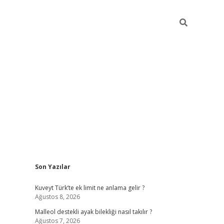
Sidebar
Son Yazılar
betci
Kuveyt Türk’te ek limit ne anlama gelir ?
Ağustos 8, 2026
Malleol destekli ayak bilekliği nasıl takılır ?
Ağustos 7, 2026