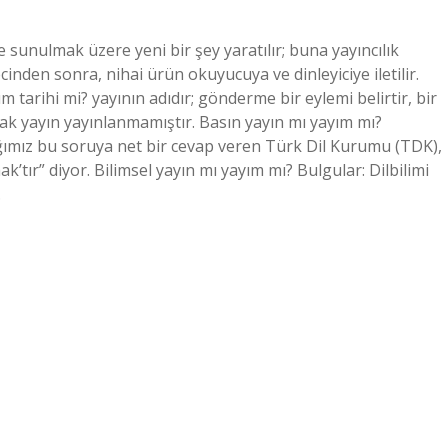
 sunulmak üzere yeni bir şey yaratılır; buna yayıncılık
nden sonra, nihai ürün okuyucuya ve dinleyiciye iletilir.
ım tarihi mi? yayının adıdır; gönderme bir eylemi belirtir, bir
ncak yayın yayınlanmamıştır. Basın yayın mı yayım mı?
ğımız bu soruya net bir cevap veren Türk Dil Kurumu (TDK),
’tır” diyor. Bilimsel yayın mı yayım mı? Bulgular: Dilbilimi
…