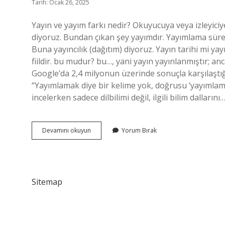
Tarih: Ocak 26, 2025
Yayın ve yayım farkı nedir? Okuyucuya veya izleyiciye
diyoruz. Bundan çıkan şey yayımdır. Yayımlama süreci
Buna yayıncılık (dağıtım) diyoruz. Yayın tarihi mi yay
fiildir. bu mudur? bu…, yani yayın yayınlanmıştır; a
Google’da 2,4 milyonun üzerinde sonuçla karşılaştı
“Yayımlamak diye bir kelime yok, doğrusu ‘yayımlamak
incelerken sadece dilbilimi değil, ilgili bilim dallarını
Gazete
Devamını okuyun
Yorum Bırak
Yayını
Mı
Yayımı
Mı
Sitemap