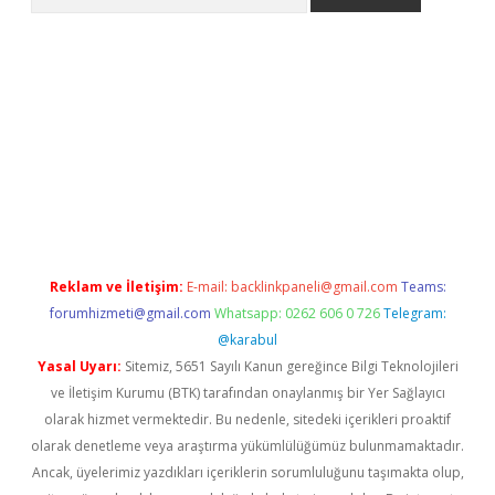
etci
Reklam ve İletişim:
E-mail:
backlinkpaneli@gmail.com
Teams:
forumhizmeti@gmail.com
Whatsapp: 0262 606 0 726
Telegram:
@karabul
Yasal Uyarı:
Sitemiz, 5651 Sayılı Kanun gereğince Bilgi Teknolojileri
ve İletişim Kurumu (BTK) tarafından onaylanmış bir Yer Sağlayıcı
olarak hizmet vermektedir. Bu nedenle, sitedeki içerikleri proaktif
olarak denetleme veya araştırma yükümlülüğümüz bulunmamaktadır.
Ancak, üyelerimiz yazdıkları içeriklerin sorumluluğunu taşımakta olup,