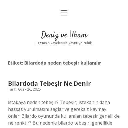
menüyü
Anasayfa
aç
Gizlilik Politikası
Deniz ve İlham
Yasal Uyarı
Ege’nin hikayeleriyle keyifli yolculuk!
Hakkımızda
Etiket:
Bilardoda neden tebeşir kullanılır
Bilardoda Tebeşir Ne Denir
Tarih: Ocak 26, 2025
İstakaya neden tebeşir? Tebeşir, istekanın daha
hassas vurulmasını sağlar ve gereksiz kaymayı
önler. Bilardo oyununda kullanılan tebeşir genellikle
ne renktir? Bu nedenle bilardo tebeşiri genellikle