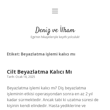
menüyü
Anasayfa
aç
Gizlilik Politikası
Deniz ve İlham
Yasal Uyarı
Ege’nin hikayeleriyle keyifli yolculuk!
Hakkımızda
Etiket:
Beyazlatma işlemi kalıcı mı
Cilt Beyazlatma Kalıcı Mı
Tarih: Ocak 18, 2025
Beyazlatma işlemi kalıcı mı? Diş beyazlatma
işleminin etkisi operasyondan sonra en az 2 yıl
kadar sürmektedir. Ancak tabi ki uzatma süresi de
kişinin kendi elindedir. Hasta yediklerine ve