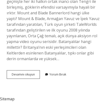
geçmişte her iki halkın ortak inancı olan Tengri ile
birleşmiş, göklerin efendisi varsayımıyla hayali bir
ırktır. Mount and Blade Bannerlord hangi ülke
yaptı? Mount & Blade, Armağan Yavuz ve İpek Yavuz
tarafından yaratılan, Türk oyun şirketi TaleWorlds
tarafından geliştirilen ve ilk oyunu 2008 yılında
yayınlanan, Orta Çağ temalı, açık dünya aksiyon rol
yapma video oyunu serisidir. Batanyalılar hangi
millettir? Britanya’nın eski yerleşimcileri olan
Keltlerden esinlenen Batanyalılar, tıpkı onlar gibi
derin ormanlarda ve yüksek…
Bannerlord
Devamını okuyun
Yorum Bırak
Nerede
Geçiyor
Sitemap