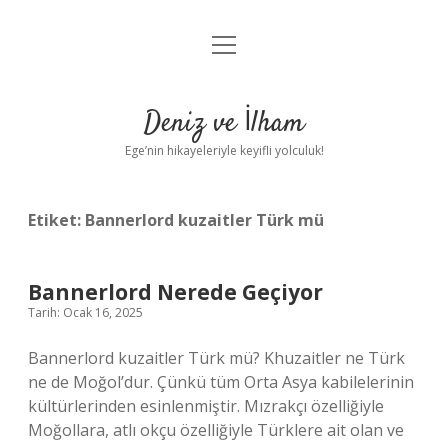
menüyü
Anasayfa
aç
Gizlilik Politikası
Deniz ve İlham
Yasal Uyarı
Ege’nin hikayeleriyle keyifli yolculuk!
Hakkımızda
Etiket:
Bannerlord kuzaitler Türk mü
Bannerlord Nerede Geçiyor
Tarih: Ocak 16, 2025
Bannerlord kuzaitler Türk mü? Khuzaitler ne Türk
ne de Moğol’dur. Çünkü tüm Orta Asya kabilelerinin
kültürlerinden esinlenmiştir. Mızrakçı özelliğiyle
Moğollara, atlı okçu özelliğiyle Türklere ait olan ve