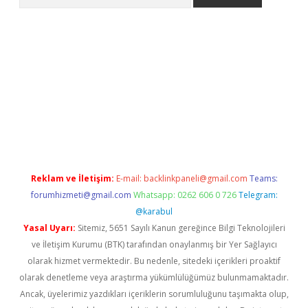
etci
Reklam ve İletişim:
E-mail:
backlinkpaneli@gmail.com
Teams:
forumhizmeti@gmail.com
Whatsapp: 0262 606 0 726
Telegram:
@karabul
Yasal Uyarı:
Sitemiz, 5651 Sayılı Kanun gereğince Bilgi Teknolojileri
ve İletişim Kurumu (BTK) tarafından onaylanmış bir Yer Sağlayıcı
olarak hizmet vermektedir. Bu nedenle, sitedeki içerikleri proaktif
olarak denetleme veya araştırma yükümlülüğümüz bulunmamaktadır.
Ancak, üyelerimiz yazdıkları içeriklerin sorumluluğunu taşımakta olup,