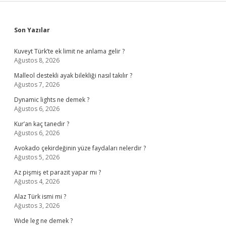
Sidebar
Son Yazılar
Kuveyt Türk’te ek limit ne anlama gelir ?
Ağustos 8, 2026
Malleol destekli ayak bilekliği nasıl takılır ?
Ağustos 7, 2026
Dynamic lights ne demek ?
Ağustos 6, 2026
Kur’an kaç tanedir ?
Ağustos 6, 2026
Avokado çekirdeğinin yüze faydaları nelerdir ?
Ağustos 5, 2026
Az pişmiş et parazit yapar mı ?
Ağustos 4, 2026
Alaz Türk ismi mi ?
Ağustos 3, 2026
Wıde leg ne demek ?