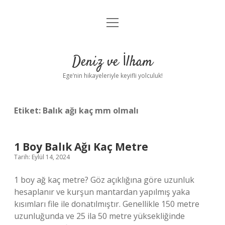
menüyü
Anasayfa
aç
Gizlilik Politikası
Deniz ve İlham
Yasal Uyarı
Ege’nin hikayeleriyle keyifli yolculuk!
Hakkımızda
Etiket:
Balık ağı kaç mm olmalı
1 Boy Balık Ağı Kaç Metre
Tarih: Eylül 14, 2024
1 boy ağ kaç metre? Göz açıklığına göre uzunluk
hesaplanır ve kurşun mantardan yapılmış yaka
kısımları file ile donatılmıştır. Genellikle 150 metre
uzunluğunda ve 25 ila 50 metre yüksekliğinde