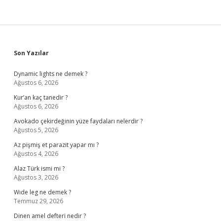
Sidebar
Son Yazılar
Dynamic lights ne demek ?
Ağustos 6, 2026
Kur’an kaç tanedir ?
Ağustos 6, 2026
Avokado çekirdeğinin yüze faydaları nelerdir ?
Ağustos 5, 2026
Az pişmiş et parazit yapar mı ?
Ağustos 4, 2026
Alaz Türk ismi mi ?
Ağustos 3, 2026
Wıde leg ne demek ?
Temmuz 29, 2026
Dinen amel defteri nedir ?