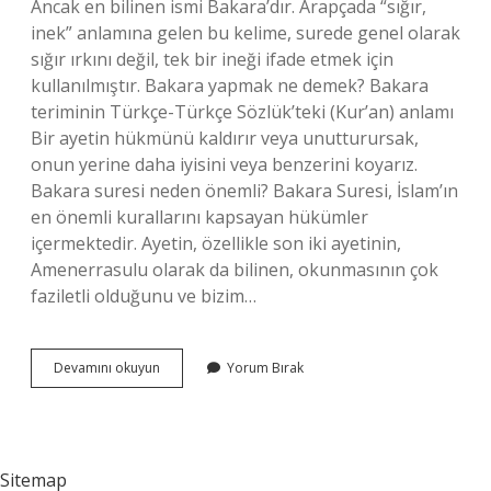
Ancak en bilinen ismi Bakara’dır. Arapçada “sığır,
inek” anlamına gelen bu kelime, surede genel olarak
sığır ırkını değil, tek bir ineği ifade etmek için
kullanılmıştır. Bakara yapmak ne demek? Bakara
teriminin Türkçe-Türkçe Sözlük’teki (Kur’an) anlamı
Bir ayetin hükmünü kaldırır veya unutturursak,
onun yerine daha iyisini veya benzerini koyarız.
Bakara suresi neden önemli? Bakara Suresi, İslam’ın
en önemli kurallarını kapsayan hükümler
içermektedir. Ayetin, özellikle son iki ayetinin,
Amenerrasulu olarak da bilinen, okunmasının çok
faziletli olduğunu ve bizim…
Bakara
Devamını okuyun
Yorum Bırak
Ne
Demek
İSlâm
Sitemap