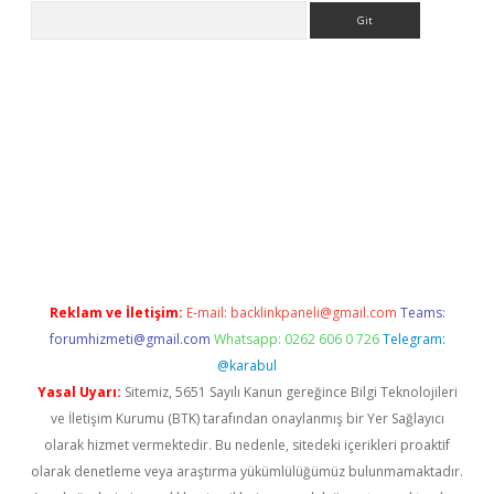
Arama
etci
Reklam ve İletişim:
E-mail:
backlinkpaneli@gmail.com
Teams:
forumhizmeti@gmail.com
Whatsapp: 0262 606 0 726
Telegram:
@karabul
Yasal Uyarı:
Sitemiz, 5651 Sayılı Kanun gereğince Bilgi Teknolojileri
ve İletişim Kurumu (BTK) tarafından onaylanmış bir Yer Sağlayıcı
olarak hizmet vermektedir. Bu nedenle, sitedeki içerikleri proaktif
olarak denetleme veya araştırma yükümlülüğümüz bulunmamaktadır.