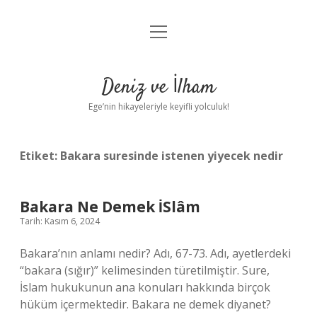
menüyü
Anasayfa
aç
Gizlilik Politikası
Deniz ve İlham
Yasal Uyarı
Ege’nin hikayeleriyle keyifli yolculuk!
Hakkımızda
Etiket:
Bakara suresinde istenen yiyecek nedir
Bakara Ne Demek İSlâm
Tarih: Kasım 6, 2024
Bakara’nın anlamı nedir? Adı, 67-73. Adı, ayetlerdeki
“bakara (sığır)” kelimesinden türetilmiştir. Sure,
İslam hukukunun ana konuları hakkında birçok
hüküm içermektedir. Bakara ne demek diyanet?