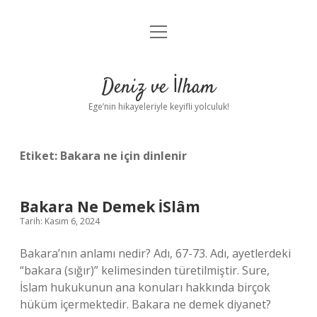
menüyü
Anasayfa
aç
Gizlilik Politikası
Deniz ve İlham
Yasal Uyarı
Ege’nin hikayeleriyle keyifli yolculuk!
Hakkımızda
Etiket:
Bakara ne için dinlenir
Bakara Ne Demek İSlâm
Tarih: Kasım 6, 2024
Bakara’nın anlamı nedir? Adı, 67-73. Adı, ayetlerdeki
“bakara (sığır)” kelimesinden türetilmiştir. Sure,
İslam hukukunun ana konuları hakkında birçok
hüküm içermektedir. Bakara ne demek diyanet?