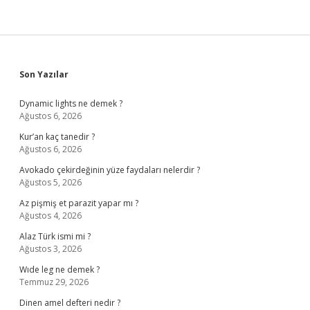
Sidebar
Son Yazılar
Dynamic lights ne demek ?
Ağustos 6, 2026
Kur’an kaç tanedir ?
Ağustos 6, 2026
Avokado çekirdeğinin yüze faydaları nelerdir ?
Ağustos 5, 2026
Az pişmiş et parazit yapar mı ?
Ağustos 4, 2026
Alaz Türk ismi mi ?
Ağustos 3, 2026
Wıde leg ne demek ?
Temmuz 29, 2026
Dinen amel defteri nedir ?