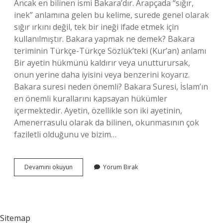
Ancak en bilinen ismi Bakara’dır. Arapçada “sığır,
inek” anlamına gelen bu kelime, surede genel olarak
sığır ırkını değil, tek bir ineği ifade etmek için
kullanılmıştır. Bakara yapmak ne demek? Bakara
teriminin Türkçe-Türkçe Sözlük’teki (Kur’an) anlamı
Bir ayetin hükmünü kaldırır veya unutturursak,
onun yerine daha iyisini veya benzerini koyarız.
Bakara suresi neden önemli? Bakara Suresi, İslam’ın
en önemli kurallarını kapsayan hükümler
içermektedir. Ayetin, özellikle son iki ayetinin,
Amenerrasulu olarak da bilinen, okunmasının çok
faziletli olduğunu ve bizim…
Bakara
Devamını okuyun
Yorum Bırak
Ne
Demek
İSlâm
Sitemap