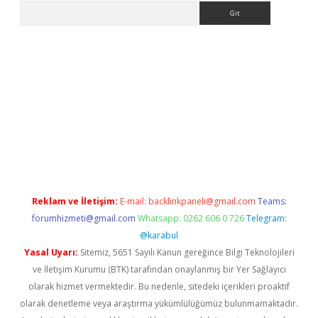
Arama
etci
Reklam ve İletişim:
E-mail:
backlinkpaneli@gmail.com
Teams:
forumhizmeti@gmail.com
Whatsapp: 0262 606 0 726
Telegram:
@karabul
Yasal Uyarı:
Sitemiz, 5651 Sayılı Kanun gereğince Bilgi Teknolojileri
ve İletişim Kurumu (BTK) tarafından onaylanmış bir Yer Sağlayıcı
olarak hizmet vermektedir. Bu nedenle, sitedeki içerikleri proaktif
olarak denetleme veya araştırma yükümlülüğümüz bulunmamaktadır.