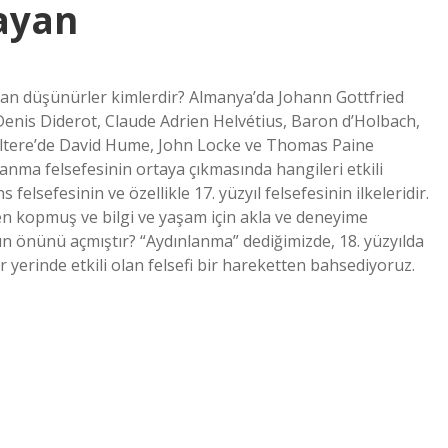
ayan
yan düşünürler kimlerdir? Almanya’da Johann Gottfried
Denis Diderot, Claude Adrien Helvétius, Baron d’Holbach,
iltere’de David Hume, John Locke ve Thomas Paine
lanma felsefesinin ortaya çıkmasında hangileri etkili
lsefesinin ve özellikle 17. yüzyıl felsefesinin ilkeleridir.
en kopmuş ve bilgi ve yaşam için akla ve deneyime
n önünü açmıştır? “Aydınlanma” dediğimizde, 18. yüzyılda
yerinde etkili olan felsefi bir hareketten bahsediyoruz.