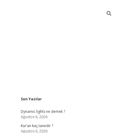
Sidebar
Son Yazılar
betci
Dynamic lights ne demek ?
Ağustos 6, 2026
Kur’an kaç tanedir ?
Ağustos 6, 2026