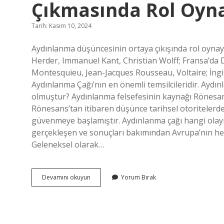
Çıkmasında Rol Oyn
Tarih: Kasım 10, 2024
Aydınlanma düşüncesinin ortaya çıkışında rol oyna
Herder, Immanuel Kant, Christian Wolff; Fransa’da 
Montesquieu, Jean-Jacques Rousseau, Voltaire; İng
Aydınlanma Çağı’nın en önemli temsilcileridir. Aydın
olmuştur? Aydınlanma felsefesinin kaynağı Rönesans fe
Rönesans’tan itibaren düşünce tarihsel otoritelerd
güvenmeye başlamıştır. Aydınlanma çağı hangi olayı
gerçekleşen ve sonuçları bakımından Avrupa’nın her 
Geleneksel olarak…
Hangisi
Devamını okuyun
Yorum Bırak
Aydınlanma
Düşüncesinin
Ortaya
Çıkmasında
Rol