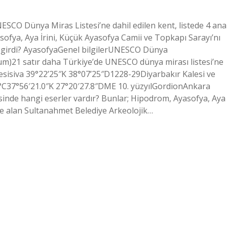
ESCO Dünya Miras Listesi’ne dahil edilen kent, listede 4 ana
sofya, Aya İrini, Küçük Ayasofya Camii ve Topkapı Sarayı’nı
a girdi? AyasofyaGenel bilgilerUNESCO Dünya
oturum)21 satır daha Türkiye’de UNESCO dünya mirası listesi’ne
nesisiva 39°22’25″K 38°07’25″D1228-29Diyarbakır Kalesi ve
1°C37°56′21.0″K 27°20′27.8″DME 10. yüzyılGordionAnkara
esinde hangi eserler vardır? Bunlar; Hipodrom, Ayasofya, Aya
ine alan Sultanahmet Belediye Arkeolojik…