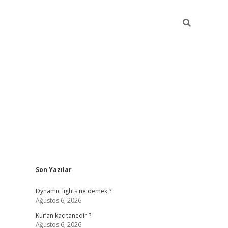
Sidebar
Son Yazılar
betci
Dynamic lights ne demek ?
Ağustos 6, 2026
Kur’an kaç tanedir ?
Ağustos 6, 2026