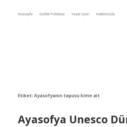
Anasayfa
Gizlilik Politikası
Yasal Uyarı
Hakkımızda
Etiket:
Ayasofyanın tapusu kime ait
Ayasofya Unesco Dün