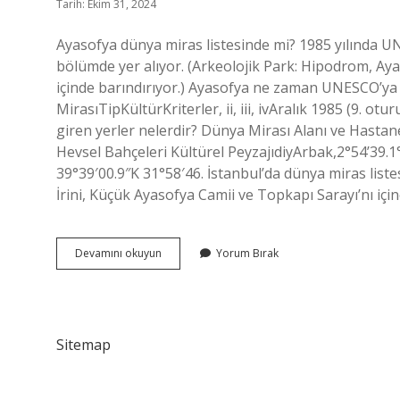
Tarih: Ekim 31, 2024
Ayasofya dünya miras listesinde mi? 1985 yılında UN
bölümde yer alıyor. (Arkeolojik Park: Hipodrom, Aya
içinde barındırıyor.) Ayasofya ne zaman UNESCO’y
MirasıTipKültürKriterler, ii, iii, ivAralık 1985 (9. 
giren yerler nelerdir? Dünya Mirası Alanı ve Hasta
Hevsel Bahçeleri Kültürel PeyzajıdiyArbak,2°54’39.
39°39′00.9″K 31°58′46. İstanbul’da dünya miras list
İrini, Küçük Ayasofya Camii ve Topkapı Sarayı’nı iç
Ayasofya
Devamını okuyun
Yorum Bırak
Unesco
Dünya
Miras
Listesinde
Mi
Sitemap