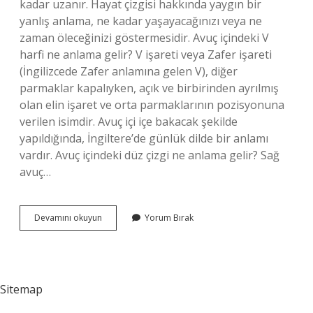
kadar uzanır. Hayat çizgisi hakkında yaygın bir
yanlış anlama, ne kadar yaşayacağınızı veya ne
zaman öleceğinizi göstermesidir. Avuç içindeki V
harfi ne anlama gelir? V işareti veya Zafer işareti
(İngilizcede Zafer anlamına gelen V), diğer
parmaklar kapalıyken, açık ve birbirinden ayrılmış
olan elin işaret ve orta parmaklarının pozisyonuna
verilen isimdir. Avuç içi içe bakacak şekilde
yapıldığında, İngiltere’de günlük dilde bir anlamı
vardır. Avuç içindeki düz çizgi ne anlama gelir? Sağ
avuç…
Avuç
Devamını okuyun
Yorum Bırak
Içleri
Bize
Ne
Anlatır
Sitemap