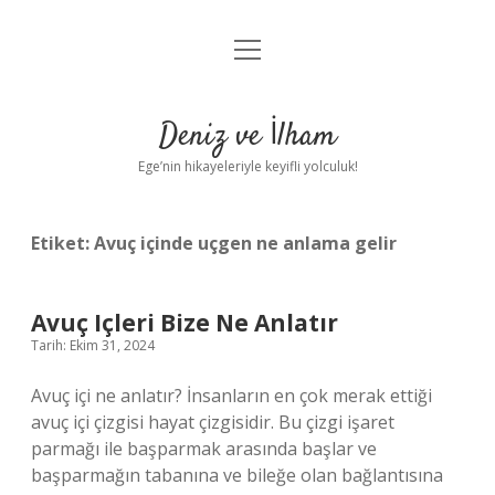
menüyü
Anasayfa
aç
Gizlilik Politikası
Deniz ve İlham
Yasal Uyarı
Ege’nin hikayeleriyle keyifli yolculuk!
Hakkımızda
Etiket:
Avuç içinde uçgen ne anlama gelir
Avuç Içleri Bize Ne Anlatır
Tarih: Ekim 31, 2024
Avuç içi ne anlatır? İnsanların en çok merak ettiği
avuç içi çizgisi hayat çizgisidir. Bu çizgi işaret
parmağı ile başparmak arasında başlar ve
başparmağın tabanına ve bileğe olan bağlantısına