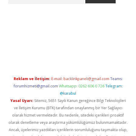
etci
Reklam ve İletişim:
E-mail:
backlinkpaneli@gmail.com
Teams:
forumhizmeti@gmail.com
Whatsapp: 0262 606 0 726
Telegram:
@karabul
Yasal Uyarı:
Sitemiz, 5651 Sayılı Kanun gereğince Bilgi Teknolojileri
ve İletişim Kurumu (BTK) tarafından onaylanmış bir Yer Sağlayıcı
olarak hizmet vermektedir. Bu nedenle, sitedeki içerikleri proaktif
olarak denetleme veya araştırma yükümlülüğümüz bulunmamaktadır.
Ancak, üyelerimiz yazdıkları içeriklerin sorumluluğunu taşımakta olup,